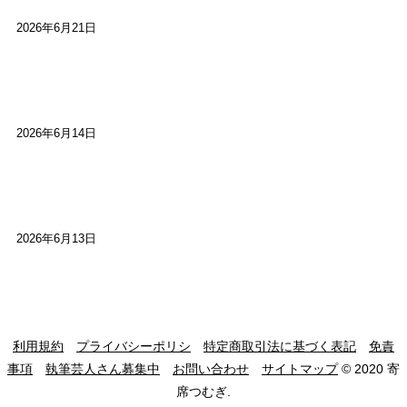
2026年6月21日
【高槻100年らくご】ビジターの阪神ファン：林家
染八
2026年6月14日
【高槻100年らくご】現代版、旅は道連れ世は情
け：桂小梅
2026年6月13日
利用規約
プライバシーポリシ
特定商取引法に基づく表記
免責
事項
執筆芸人さん募集中
お問い合わせ
サイトマップ
© 2020 寄
席つむぎ.