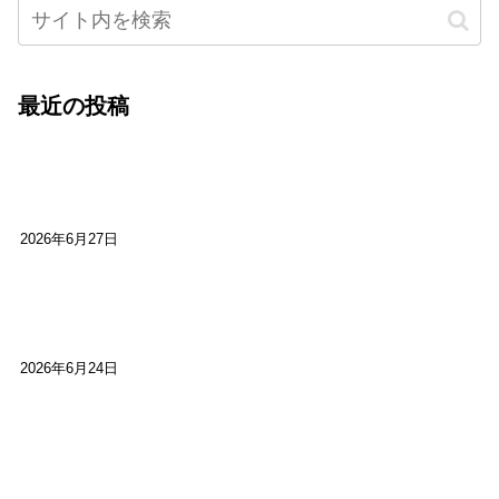
最近の投稿
心をこめて運営――花笑み寄席・巻の二レポー
ト：鈴芽堂・藤田麻里
2026年6月27日
【ご報告】第15回いかなごのくぎ煮文学賞に入賞
しました
2026年6月24日
【高槻100年らくご】淀川三十石船舟唄大塚保存会
市川廣会長に聞く～「気付いたら60年経っとっ
た」