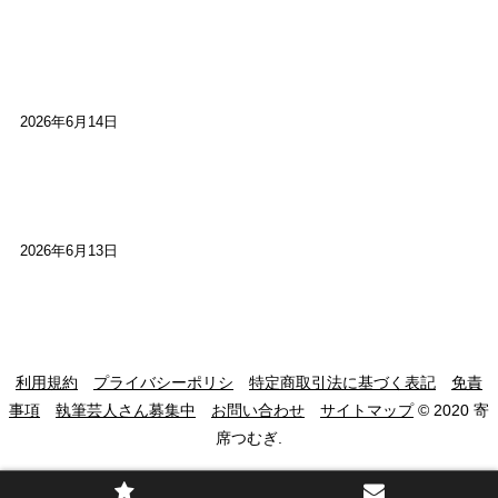
【高槻100年らくご】ビジターの阪神ファン：林家
染八
2026年6月14日
【高槻100年らくご】現代版、旅は道連れ世は情
け：桂小梅
2026年6月13日
利用規約
プライバシーポリシ
特定商取引法に基づく表記
免責
事項
執筆芸人さん募集中
お問い合わせ
サイトマップ
© 2020 寄
席つむぎ.