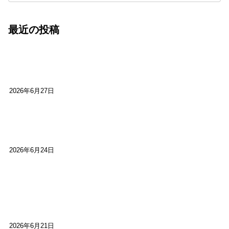
最近の投稿
心をこめて運営――花笑み寄席・巻の二レポー
ト：鈴芽堂・藤田麻里
2026年6月27日
【ご報告】第15回いかなごのくぎ煮文学賞に入賞
しました
2026年6月24日
【高槻100年らくご】淀川三十石船舟唄大塚保存会
市川廣会長に聞く～「気付いたら60年経っとっ
た」
2026年6月21日