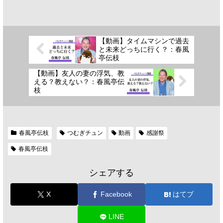
【動画】タイムマシンで過去
と未来どっちに行く？：春風
亭伝枝
【動画】友人の妻の浮気、教
える？教えない？：春風亭伝
枝
春風亭伝枝
つむぎチュン
動画
感謝祭
春風亭伝枝
シェアする
X
Facebook
はてブ
LINE