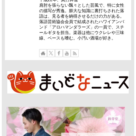
肩肘を張らない飄々とした芸風で、特に女性
の描写が秀逸。膨大な知識に裏打ちされた落
語は、見る者を納得させるだけの力がある。
落語芸術協会会員で結成されたハワイアンバ
ンド「アロハマンダラーズ」の一員で、スチ
ールギタを担当。楽器は他にウクレレや三味
線、ベースも嗜む。小汚い酒場が好き。