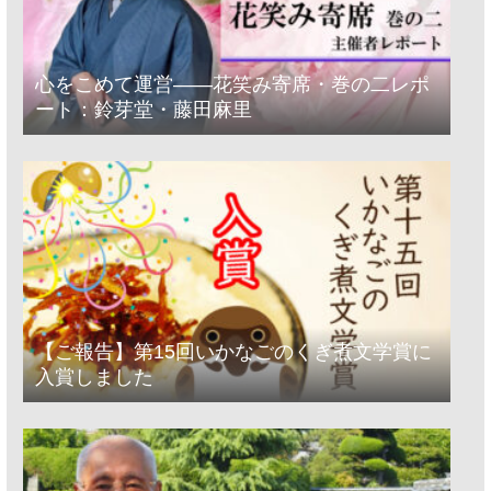
心をこめて運営――花笑み寄席・巻の二レポ
ート：鈴芽堂・藤田麻里
【ご報告】第15回いかなごのくぎ煮文学賞に
入賞しました