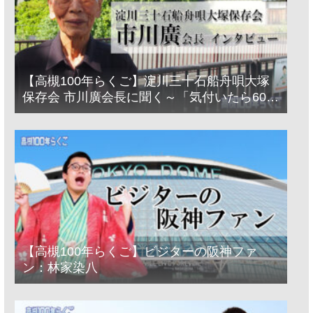
【高槻100年らくご】淀川三十石船舟唄大塚
保存会 市川廣会長に聞く～「気付いたら60年
経っとった」
【高槻100年らくご】ビジターの阪神ファ
ン：林家染八