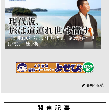
【高槻100年らくご】現代版、旅は道連れ世
は情け：桂小梅
春風亭伝枝
関連記事