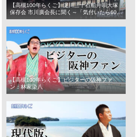
【高槻100年らくご】淀川三十石船舟唄大塚
保存会 市川廣会長に聞く～「気付いたら60年
経っとった」
【高槻100年らくご】ビジターの阪神ファ
ン：林家染八