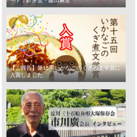
ート：鈴芽堂・藤田麻里
【ご報告】第15回いかなごのくぎ煮文学賞に
入賞しました