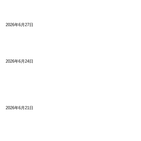
心をこめて運営――花笑み寄席・巻の二レポー
ト：鈴芽堂・藤田麻里
2026年6月27日
【ご報告】第15回いかなごのくぎ煮文学賞に入賞
しました
2026年6月24日
【高槻100年らくご】淀川三十石船舟唄大塚保存会
市川廣会長に聞く～「気付いたら60年経っとっ
た」
2026年6月21日
【高槻100年らくご】ビジターの阪神ファン：林家
染八