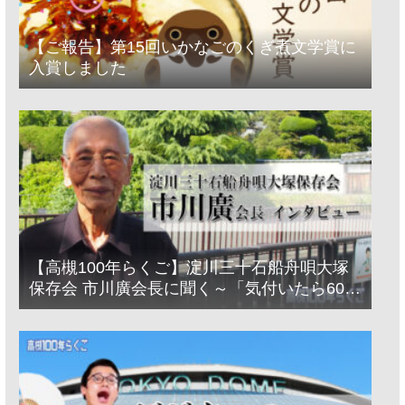
【ご報告】第15回いかなごのくぎ煮文学賞に
入賞しました
【高槻100年らくご】淀川三十石船舟唄大塚
保存会 市川廣会長に聞く～「気付いたら60年
経っとった」