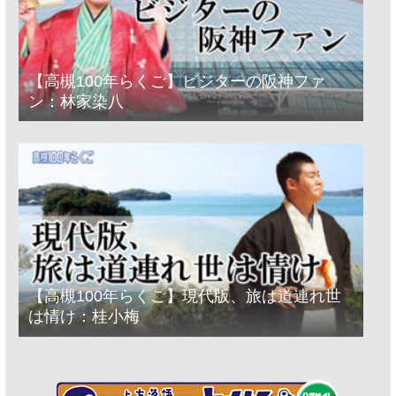
【高槻100年らくご】ビジターの阪神ファ
ン：林家染八
【高槻100年らくご】現代版、旅は道連れ世
は情け：桂小梅