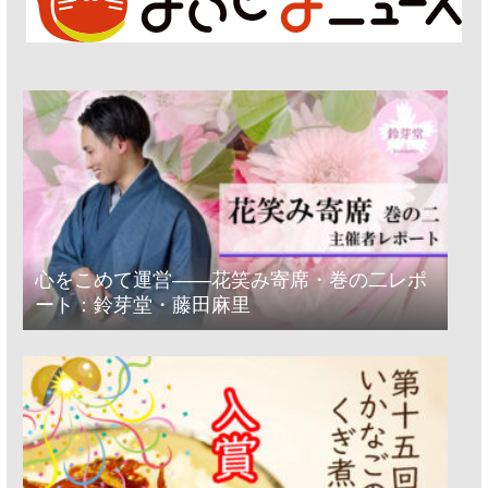
心をこめて運営――花笑み寄席・巻の二レポ
ート：鈴芽堂・藤田麻里