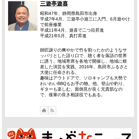
三遊亭遊喜
昭和47年、静岡県島田市出身
平成7年4月、三遊亭小遊三に入門、6月遊やけ
で前座修業
平成11年4月、遊喜で二つ目昇進
平成21年5月、真打昇進
師匠譲りの爽やかで竹を割ったかのようなサ
ッパリとした語り口で、聴く者を落語の世界
に誘う。地域寄席を各地で開催し、地域に根
差した演芸を実践。2016年、島田市ふるさと
大使に任命される。
趣味はアウトドアで、ソロキャンプも大勢で
わいわいBBQもお手の物。他、登山や釣り、
ギターも楽しむ。面倒見が良く兄貴肌なの
で、後輩の良き相談役でもある。