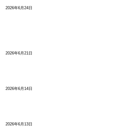
2026年6月24日
【高槻100年らくご】淀川三十石船舟唄大塚保存会
市川廣会長に聞く～「気付いたら60年経っとっ
た」
2026年6月21日
【高槻100年らくご】ビジターの阪神ファン：林家
染八
2026年6月14日
【高槻100年らくご】現代版、旅は道連れ世は情
け：桂小梅
2026年6月13日