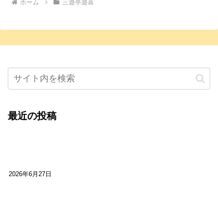
ホーム
三遊亭遊喜
最近の投稿
心をこめて運営――花笑み寄席・巻の二レポー
ト：鈴芽堂・藤田麻里
2026年6月27日
【ご報告】第15回いかなごのくぎ煮文学賞に入賞
しました