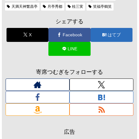
天満天神繁昌亭
月亭秀都
桂三実
笑福亭鶴笑
シェアする
X
Facebook
はてブ
LINE
寄席つむぎをフォローする
広告