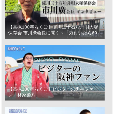
【高槻100年らくご】淀川三十石船舟唄大塚
保存会 市川廣会長に聞く～「気付いたら60年
経っとった」
【高槻100年らくご】ビジターの阪神ファ
ン：林家染八