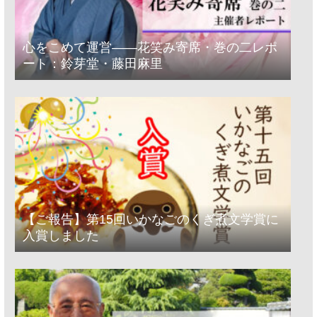
心をこめて運営――花笑み寄席・巻の二レポ
ート：鈴芽堂・藤田麻里
【ご報告】第15回いかなごのくぎ煮文学賞に
入賞しました