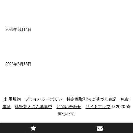
【高槻100年らくご】ビジターの阪神ファン：林家
染八
2026年6月14日
【高槻100年らくご】現代版、旅は道連れ世は情
け：桂小梅
2026年6月13日
利用規約
プライバシーポリシ
特定商取引法に基づく表記
免責
事項
執筆芸人さん募集中
お問い合わせ
サイトマップ
© 2020 寄
席つむぎ.