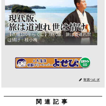
【高槻100年らくご】現代版、旅は道連れ世
は情け：桂小梅
寄席つむぎ
関連記事