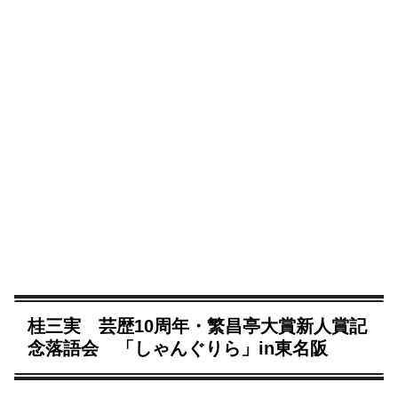
桂三実 芸歴10周年・繁昌亭大賞新人賞記
念落語会 「しゃんぐりら」in東名阪