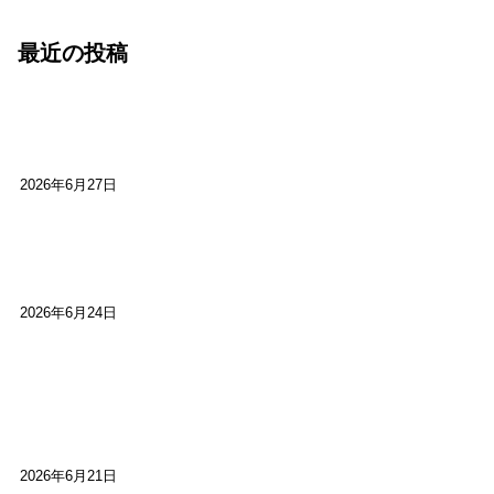
最近の投稿
心をこめて運営――花笑み寄席・巻の二レポー
ト：鈴芽堂・藤田麻里
2026年6月27日
【ご報告】第15回いかなごのくぎ煮文学賞に入賞
しました
2026年6月24日
【高槻100年らくご】淀川三十石船舟唄大塚保存会
市川廣会長に聞く～「気付いたら60年経っとっ
た」
2026年6月21日