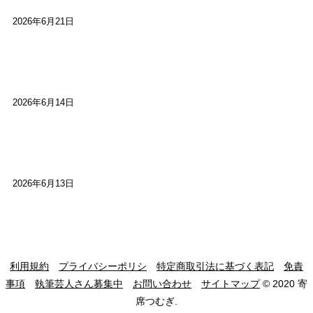
2026年6月21日
【高槻100年らくご】ビジターの阪神ファン：林家
染八
2026年6月14日
【高槻100年らくご】現代版、旅は道連れ世は情
け：桂小梅
2026年6月13日
利用規約
プライバシーポリシ
特定商取引法に基づく表記
免責
事項
執筆芸人さん募集中
お問い合わせ
サイトマップ
© 2020 寄
席つむぎ.