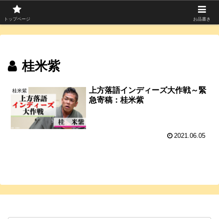
寄席つむぎは上方落語を中心に寄席芸人のコラムを発信中！
トップページ
お品書き
桂米紫
上方落語インディーズ大作戦～緊
桂米紫
急寄稿：桂米紫
2021.06.05