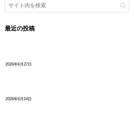
最近の投稿
心をこめて運営――花笑み寄席・巻の二レポー
ト：鈴芽堂・藤田麻里
2026年6月27日
【ご報告】第15回いかなごのくぎ煮文学賞に入賞
しました
2026年6月24日
【高槻100年らくご】淀川三十石船舟唄大塚保存会
市川廣会長に聞く～「気付いたら60年経っとっ
た」