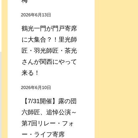
梅
2026年6月13日
鶴光一門が門戸寄席
に大集合？！里光師
匠・羽光師匠・茶光
さんが関西にやって
来る！
2026年6月10日
【7/31開催】露の団
六師匠、追悼公演～
第7回リレー・フォ
ー・ライフ寄席