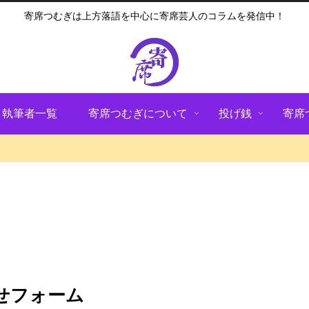
寄席つむぎは上方落語を中心に寄席芸人のコラムを発信中！
執筆者一覧
寄席つむぎについて
投げ銭
寄席
せフォーム