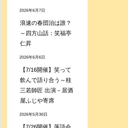
2026年6月7日
浪速の春団治は誰？
～四方山話：笑福亭
仁昇
2026年6月6日
【7/16開催】笑って
飲んで語り合う～桂
三若師匠 出演－居酒
屋ふじや寄席
2026年5月30日
【7/26開催】落語会