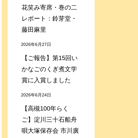
花笑み寄席・巻の二
レポート：鈴芽堂・
藤田麻里
2026年6月27日
【ご報告】第15回い
かなごのくぎ煮文学
賞に入賞しました
2026年6月24日
【高槻100年らく
ご】淀川三十石船舟
唄大塚保存会 市川廣