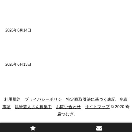
【高槻100年らくご】ビジターの阪神ファン：林家
染八
2026年6月14日
【高槻100年らくご】現代版、旅は道連れ世は情
け：桂小梅
2026年6月13日
利用規約
プライバシーポリシ
特定商取引法に基づく表記
免責
事項
執筆芸人さん募集中
お問い合わせ
サイトマップ
© 2020 寄
席つむぎ.