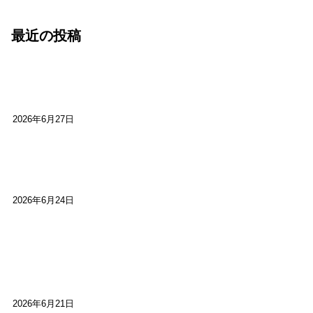
最近の投稿
心をこめて運営――花笑み寄席・巻の二レポー
ト：鈴芽堂・藤田麻里
2026年6月27日
【ご報告】第15回いかなごのくぎ煮文学賞に入賞
しました
2026年6月24日
【高槻100年らくご】淀川三十石船舟唄大塚保存会
市川廣会長に聞く～「気付いたら60年経っとっ
た」
2026年6月21日