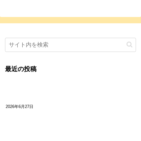
最近の投稿
心をこめて運営――花笑み寄席・巻の二レポー
ト：鈴芽堂・藤田麻里
2026年6月27日
【ご報告】第15回いかなごのくぎ煮文学賞に入賞
しました