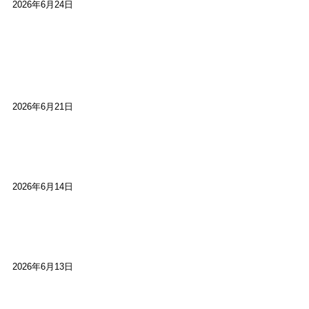
2026年6月24日
【高槻100年らくご】淀川三十石船舟唄大塚保存会
市川廣会長に聞く～「気付いたら60年経っとっ
た」
2026年6月21日
【高槻100年らくご】ビジターの阪神ファン：林家
染八
2026年6月14日
【高槻100年らくご】現代版、旅は道連れ世は情
け：桂小梅
2026年6月13日