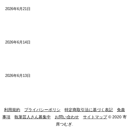
2026年6月21日
【高槻100年らくご】ビジターの阪神ファン：林家
染八
2026年6月14日
【高槻100年らくご】現代版、旅は道連れ世は情
け：桂小梅
2026年6月13日
利用規約
プライバシーポリシ
特定商取引法に基づく表記
免責
事項
執筆芸人さん募集中
お問い合わせ
サイトマップ
© 2020 寄
席つむぎ.