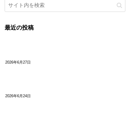
最近の投稿
心をこめて運営――花笑み寄席・巻の二レポー
ト：鈴芽堂・藤田麻里
2026年6月27日
【ご報告】第15回いかなごのくぎ煮文学賞に入賞
しました
2026年6月24日
【高槻100年らくご】淀川三十石船舟唄大塚保存会
市川廣会長に聞く～「気付いたら60年経っとっ
た」