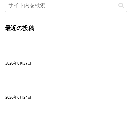
最近の投稿
心をこめて運営――花笑み寄席・巻の二レポー
ト：鈴芽堂・藤田麻里
2026年6月27日
【ご報告】第15回いかなごのくぎ煮文学賞に入賞
しました
2026年6月24日
【高槻100年らくご】淀川三十石船舟唄大塚保存会
市川廣会長に聞く～「気付いたら60年経っとっ
た」