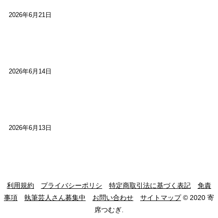
2026年6月21日
【高槻100年らくご】ビジターの阪神ファン：林家
染八
2026年6月14日
【高槻100年らくご】現代版、旅は道連れ世は情
け：桂小梅
2026年6月13日
利用規約
プライバシーポリシ
特定商取引法に基づく表記
免責
事項
執筆芸人さん募集中
お問い合わせ
サイトマップ
© 2020 寄
席つむぎ.