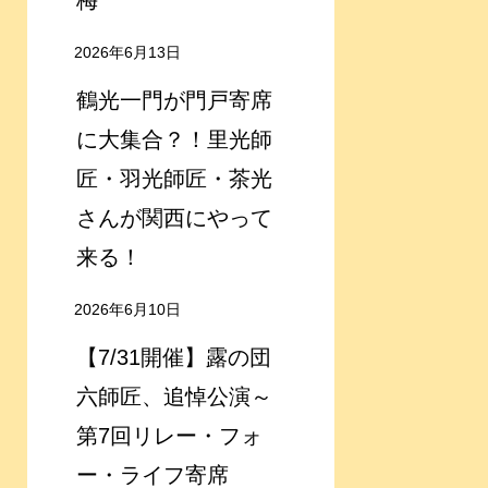
梅
2026年6月13日
鶴光一門が門戸寄席
に大集合？！里光師
匠・羽光師匠・茶光
さんが関西にやって
来る！
2026年6月10日
【7/31開催】露の団
六師匠、追悼公演～
第7回リレー・フォ
ー・ライフ寄席