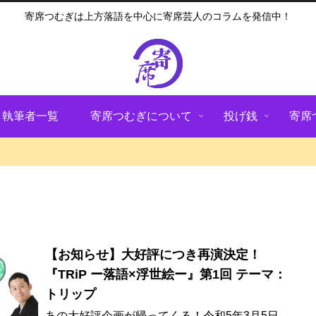
寄席つむぎは上方落語を中心に寄席芸人のコラムを発信中！
執筆者一覧
寄席つむぎについて
投げ銭
寄席
【お知らせ】大好評につき再演決定！
『TRiP ー落語×浮世絵ー』第1回 テーマ：
トリップ
あの大好評企画が帰ってくる！令和5年3月5日