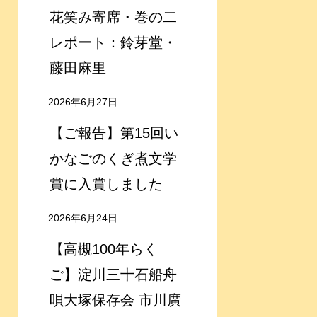
花笑み寄席・巻の二
レポート：鈴芽堂・
藤田麻里
2026年6月27日
【ご報告】第15回い
かなごのくぎ煮文学
賞に入賞しました
2026年6月24日
【高槻100年らく
ご】淀川三十石船舟
唄大塚保存会 市川廣