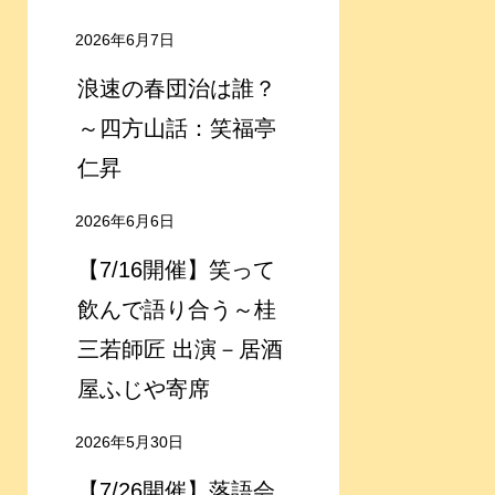
2026年6月7日
浪速の春団治は誰？
～四方山話：笑福亭
仁昇
2026年6月6日
【7/16開催】笑って
飲んで語り合う～桂
三若師匠 出演－居酒
屋ふじや寄席
2026年5月30日
【7/26開催】落語会