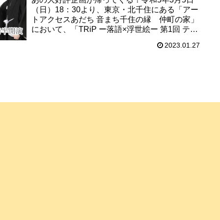
（日）18：30より、東京・北千住にある「アー
トアクセスあだち 音まち千住の縁 仲町の家」
において、「TRiP ー落語×浮世絵ー 第1回 テー
マ：トリップ」が再演されます。出演は、落語
2023.01.27
家・柳家あお...