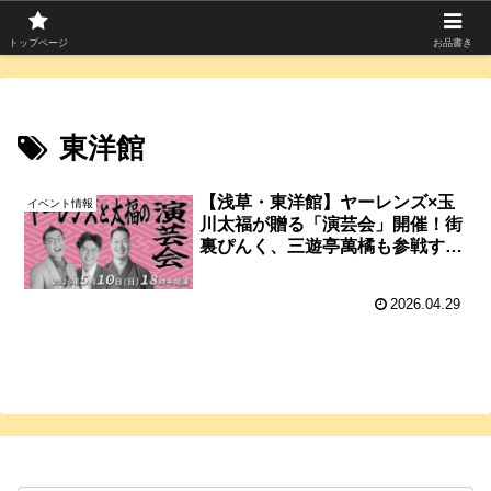
寄席つむぎは上方落語を中心に寄席芸人のコラムを発信中！
トップページ
お品書き
東洋館
【浅草・東洋館】ヤーレンズ×玉
イベント情報
川太福が贈る「演芸会」開催！街
裏ぴんく、三遊亭萬橘も参戦する
異色の一夜
2026.04.29