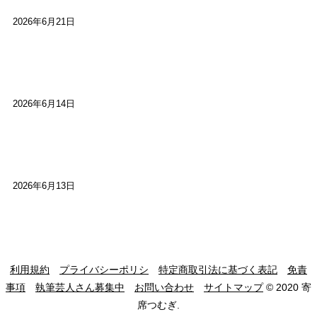
2026年6月21日
【高槻100年らくご】ビジターの阪神ファン：林家
染八
2026年6月14日
【高槻100年らくご】現代版、旅は道連れ世は情
け：桂小梅
2026年6月13日
利用規約
プライバシーポリシ
特定商取引法に基づく表記
免責
事項
執筆芸人さん募集中
お問い合わせ
サイトマップ
© 2020 寄
席つむぎ.