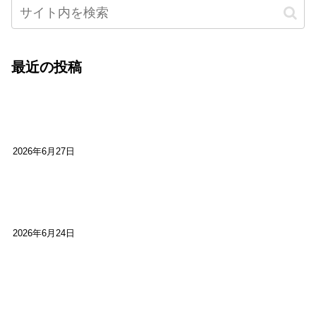
最近の投稿
心をこめて運営――花笑み寄席・巻の二レポー
ト：鈴芽堂・藤田麻里
2026年6月27日
【ご報告】第15回いかなごのくぎ煮文学賞に入賞
しました
2026年6月24日
【高槻100年らくご】淀川三十石船舟唄大塚保存会
市川廣会長に聞く～「気付いたら60年経っとっ
た」