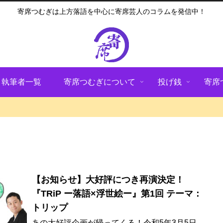
寄席つむぎは上方落語を中心に寄席芸人のコラムを発信中！
執筆者一覧
寄席つむぎについて
投げ銭
寄席
【お知らせ】大好評につき再演決定！
『TRiP ー落語×浮世絵ー』第1回 テーマ：
トリップ
あの大好評企画が帰ってくる！令和5年3月5日