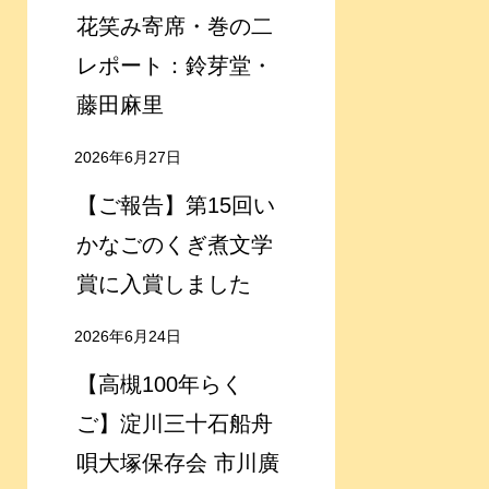
花笑み寄席・巻の二
レポート：鈴芽堂・
藤田麻里
2026年6月27日
【ご報告】第15回い
かなごのくぎ煮文学
賞に入賞しました
2026年6月24日
【高槻100年らく
ご】淀川三十石船舟
唄大塚保存会 市川廣