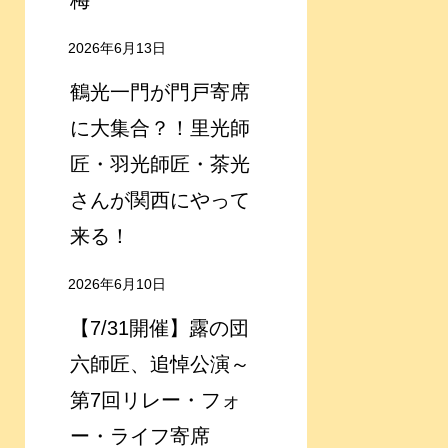
梅
2026年6月13日
鶴光一門が門戸寄席
に大集合？！里光師
匠・羽光師匠・茶光
さんが関西にやって
来る！
2026年6月10日
【7/31開催】露の団
六師匠、追悼公演～
第7回リレー・フォ
ー・ライフ寄席