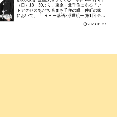
（日）18：30より、東京・北千住にある「アー
トアクセスあだち 音まち千住の縁 仲町の家」
において、「TRiP ー落語×浮世絵ー 第1回 テー
マ：トリップ」が再演されます。出演は、落語
2023.01.27
家・柳家あお...