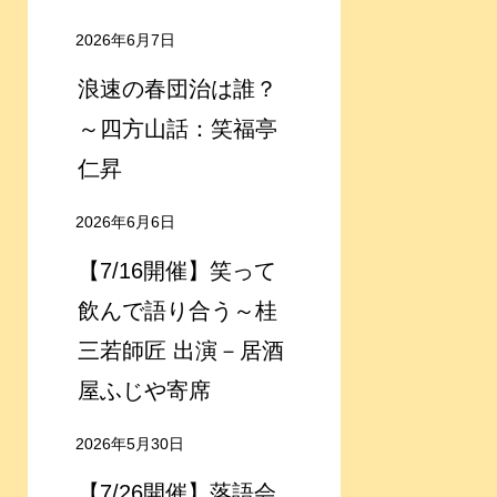
2026年6月7日
浪速の春団治は誰？
～四方山話：笑福亭
仁昇
2026年6月6日
【7/16開催】笑って
飲んで語り合う～桂
三若師匠 出演－居酒
屋ふじや寄席
2026年5月30日
【7/26開催】落語会