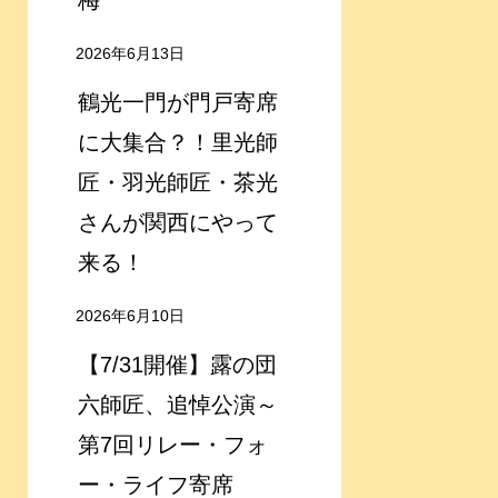
梅
2026年6月13日
鶴光一門が門戸寄席
に大集合？！里光師
匠・羽光師匠・茶光
さんが関西にやって
来る！
2026年6月10日
【7/31開催】露の団
六師匠、追悼公演～
第7回リレー・フォ
ー・ライフ寄席