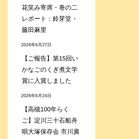
花笑み寄席・巻の二
レポート：鈴芽堂・
藤田麻里
2026年6月27日
【ご報告】第15回い
かなごのくぎ煮文学
賞に入賞しました
2026年6月24日
【高槻100年らく
ご】淀川三十石船舟
唄大塚保存会 市川廣