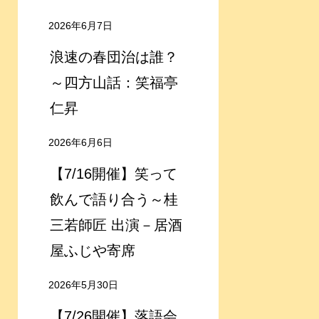
2026年6月7日
浪速の春団治は誰？
～四方山話：笑福亭
仁昇
2026年6月6日
【7/16開催】笑って
飲んで語り合う～桂
三若師匠 出演－居酒
屋ふじや寄席
2026年5月30日
【7/26開催】落語会