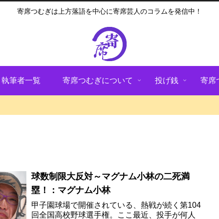
寄席つむぎは上方落語を中心に寄席芸人のコラムを発信中！
執筆者一覧
寄席つむぎについて
投げ銭
寄席
球数制限大反対～マグナム小林の二死満
塁！：マグナム小林
甲子園球場で開催されている、熱戦が続く第104
回全国高校野球選手権。ここ最近、投手が何人