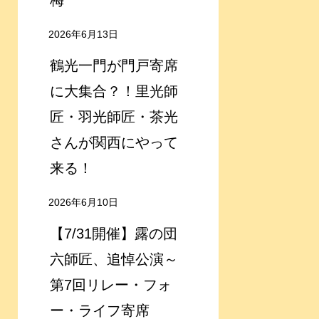
梅
2026年6月13日
鶴光一門が門戸寄席
に大集合？！里光師
匠・羽光師匠・茶光
さんが関西にやって
来る！
2026年6月10日
【7/31開催】露の団
六師匠、追悼公演～
第7回リレー・フォ
ー・ライフ寄席