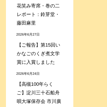
花笑み寄席・巻の二
レポート：鈴芽堂・
藤田麻里
2026年6月27日
【ご報告】第15回い
かなごのくぎ煮文学
賞に入賞しました
2026年6月24日
【高槻100年らく
ご】淀川三十石船舟
唄大塚保存会 市川廣