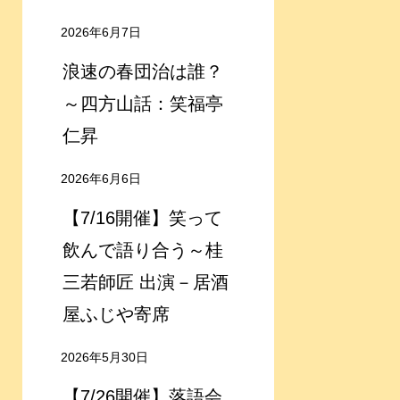
2026年6月7日
浪速の春団治は誰？
～四方山話：笑福亭
仁昇
2026年6月6日
【7/16開催】笑って
飲んで語り合う～桂
三若師匠 出演－居酒
屋ふじや寄席
2026年5月30日
【7/26開催】落語会