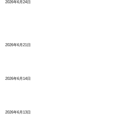
2026年6月24日
【高槻100年らくご】淀川三十石船舟唄大塚保存会
市川廣会長に聞く～「気付いたら60年経っとっ
た」
2026年6月21日
【高槻100年らくご】ビジターの阪神ファン：林家
染八
2026年6月14日
【高槻100年らくご】現代版、旅は道連れ世は情
け：桂小梅
2026年6月13日