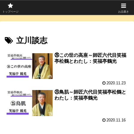
寄席つむぎは上方落語を中心に寄席芸人のコラムを発信中！
トップページ
お品書き
立川談志
㉖この世の高座～師匠六代目笑福
笑福亭鶴光
亭松鶴とわたし：笑福亭鶴光
2020.11.23
㉕鳥肌～師匠六代目笑福亭松鶴と
笑福亭鶴光
わたし：笑福亭鶴光
2020.11.16