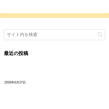
最近の投稿
心をこめて運営――花笑み寄席・巻の二レポー
ト：鈴芽堂・藤田麻里
2026年6月27日
【ご報告】第15回いかなごのくぎ煮文学賞に入賞
しました