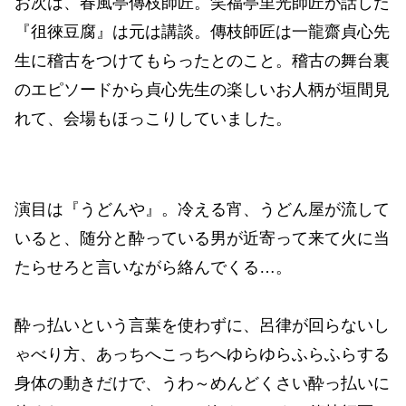
お次は、春風亭傳枝師匠。笑福亭里光師匠が話した
『徂徠豆腐』は元は講談。傳枝師匠は一龍齋貞心先
生に稽古をつけてもらったとのこと。稽古の舞台裏
のエピソードから貞心先生の楽しいお人柄が垣間見
れて、会場もほっこりしていました。
演目は『うどんや』。冷える宵、うどん屋が流して
いると、随分と酔っている男が近寄って来て火に当
たらせろと言いながら絡んでくる…。
酔っ払いという言葉を使わずに、呂律が回らないし
ゃべり方、あっちへこっちへゆらゆらふらふらする
身体の動きだけで、うわ～めんどくさい酔っ払いに