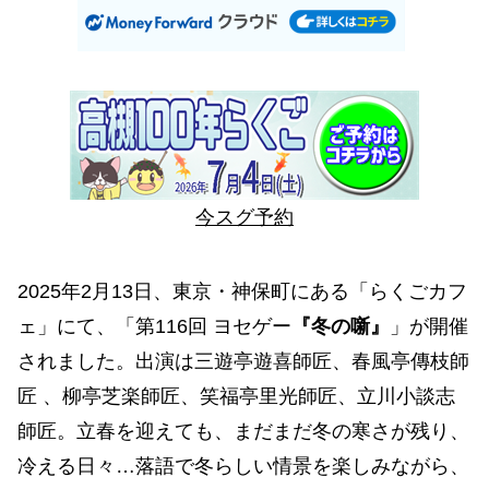
今スグ予約
2025年2月13日、東京・神保町にある「らくごカフ
ェ」にて、「第116回 ヨセゲー
『冬の噺』
」が開催
されました。出演は三遊亭遊喜師匠、春風亭傳枝師
匠 、柳亭芝楽師匠、笑福亭里光師匠、立川小談志
師匠。立春を迎えても、まだまだ冬の寒さが残り、
冷える日々…落語で冬らしい情景を楽しみながら、