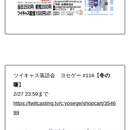
ツイキャス落語会 ヨセゲー #116【
冬の
噺
】
2/27 23:59まで
https://twitcasting.tv/c:yosege/shopcart/3546
99