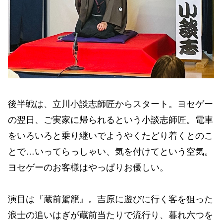
後半戦は、立川小談志師匠からスタート。ヨセゲー
の翌日、ご実家に帰られるという小談志師匠。電車
をいろいろと乗り継いでようやくたどり着くとのこ
とで…いってらっしゃい、気を付けてという空気。
ヨセゲーのお客様はやっぱりお優しい。
演目は『蔵前駕籠』。吉原に遊びに行く客を狙った
浪士の追いはぎが蔵前当たりで流行り、暮れ六つを