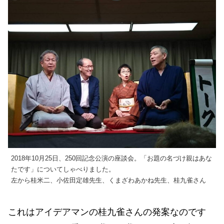
2018年10月25日、250回記念公演の座談会。「お題の名づけ親はあな
たです」についてしゃべりました。
左から桂米二、小佐田定雄先生、くまざわあかね先生、桂九雀さん
これはアイデアマンの桂九雀さんの発案なのです