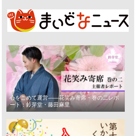
心をこめて運営――花笑み寄席・巻の二レポ
ート：鈴芽堂・藤田麻里