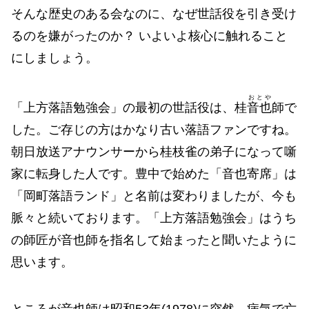
そんな歴史のある会なのに、なぜ世話役を引き受け
るのを嫌がったのか？ いよいよ核心に触れること
にしましょう。
おとや
「上方落語勉強会」の最初の世話役は、桂
音也
師で
した。ご存じの方はかなり古い落語ファンですね。
朝日放送アナウンサーから桂枝雀の弟子になって噺
家に転身した人です。豊中で始めた「音也寄席」は
「岡町落語ランド」と名前は変わりましたが、今も
脈々と続いております。「上方落語勉強会」はうち
の師匠が音也師を指名して始まったと聞いたように
思います。
ところが音也師は昭和53年(1978)に突然、病気で亡