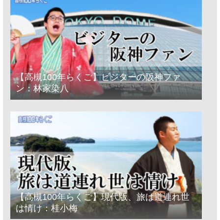
【高槻100年らくご】ビジターの阪神ファ
ン：林家染八
【高槻100年らくご】現代版、旅は道連れ世
は情け：桂小梅