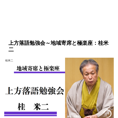
上方落語勉強会～地域寄席と極楽座：桂米
二
桂米二