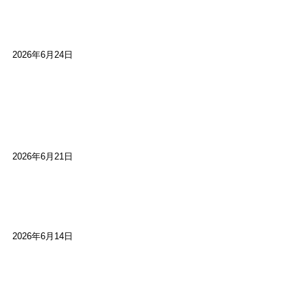
【ご報告】第15回いかなごのくぎ煮文学賞に入賞
しました
2026年6月24日
【高槻100年らくご】淀川三十石船舟唄大塚保存会
市川廣会長に聞く～「気付いたら60年経っとっ
た」
2026年6月21日
【高槻100年らくご】ビジターの阪神ファン：林家
染八
2026年6月14日
【高槻100年らくご】現代版、旅は道連れ世は情
け：桂小梅