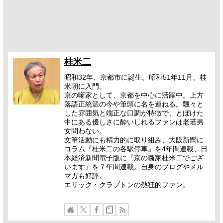
桂米二
昭和32年、京都市に誕生。昭和51年11月、桂
米朝に入門。
京の噺家として、京都を中心に活躍中。上方
落語正統派の今や筆頭に名を連ねる。飄々と
した雰囲気と端正な口調が特徴で、とぼけた
中にある優しさに酔いしれるファンは老若男
女問わない。
文筆活動にも精力的に取り組み、大阪新聞に
コラム『桂米二の各駅停車』を4年間連載、日
本経済新聞電子版に『京の噺家桂米二でござ
います』を７年間連載。自身のブログやメル
マガも好評。
エリック・クラプトンの熱狂的ファン。