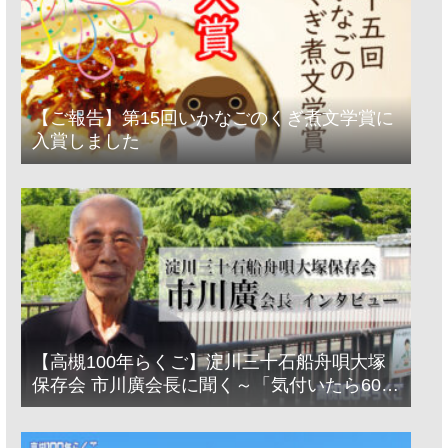
【ご報告】第15回いかなごのくぎ煮文学賞に
入賞しました
【高槻100年らくご】淀川三十石船舟唄大塚
保存会 市川廣会長に聞く～「気付いたら60年
経っとった」