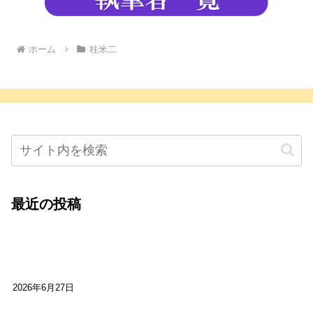
ホーム
桂米二
最近の投稿
心をこめて運営――花笑み寄席・巻の二レポー
ト：鈴芽堂・藤田麻里
2026年6月27日