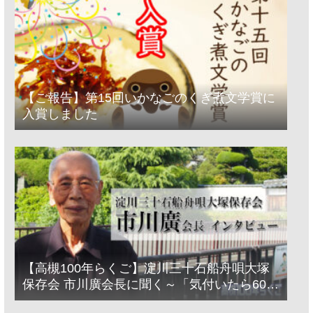
【ご報告】第15回いかなごのくぎ煮文学賞に
入賞しました
【高槻100年らくご】淀川三十石船舟唄大塚
保存会 市川廣会長に聞く～「気付いたら60年
経っとった」