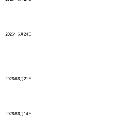
【ご報告】第15回いかなごのくぎ煮文学賞に入賞
しました
2026年6月24日
【高槻100年らくご】淀川三十石船舟唄大塚保存会
市川廣会長に聞く～「気付いたら60年経っとっ
た」
2026年6月21日
【高槻100年らくご】ビジターの阪神ファン：林家
染八
2026年6月14日
【高槻100年らくご】現代版、旅は道連れ世は情