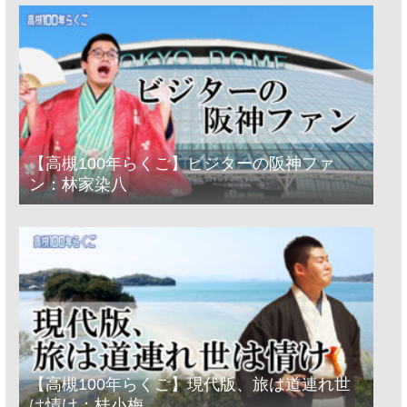
【高槻100年らくご】ビジターの阪神ファ
ン：林家染八
【高槻100年らくご】現代版、旅は道連れ世
は情け：桂小梅