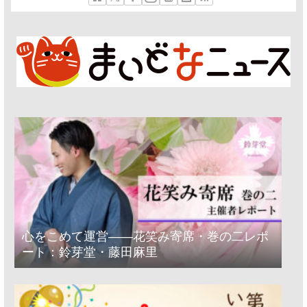
心をこめて運営――花笑み寄席・巻の二レポ
ート：鈴芽堂・藤田麻里