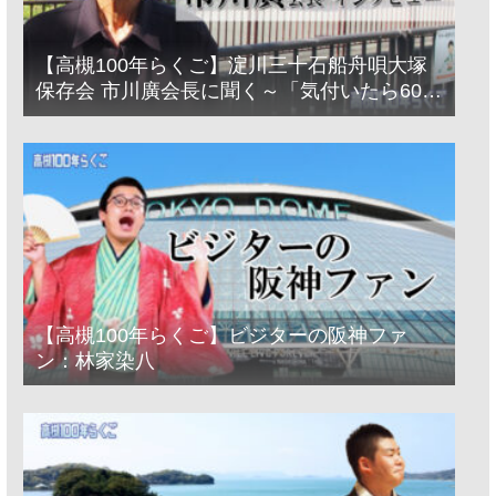
【高槻100年らくご】淀川三十石船舟唄大塚
保存会 市川廣会長に聞く～「気付いたら60年
経っとった」
【高槻100年らくご】ビジターの阪神ファ
ン：林家染八