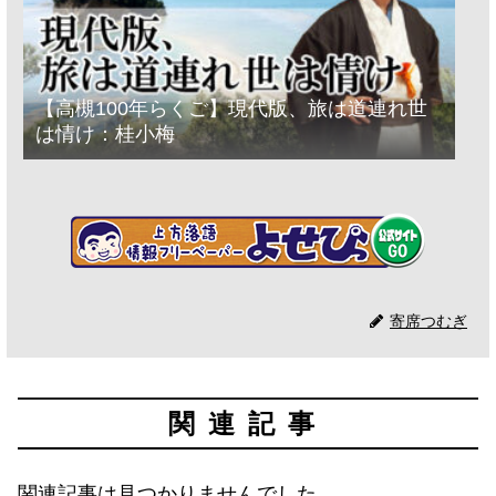
【高槻100年らくご】現代版、旅は道連れ世
は情け：桂小梅
寄席つむぎ
関連記事
関連記事は見つかりませんでした。