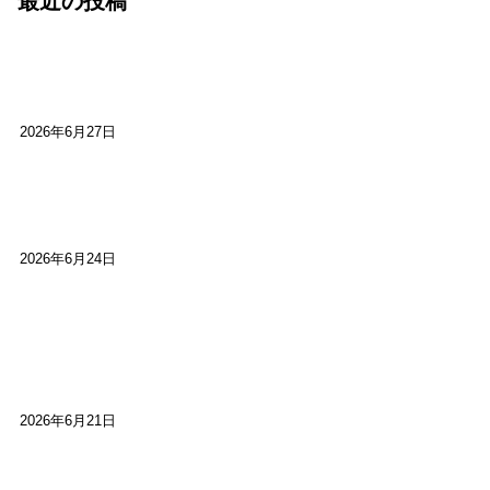
最近の投稿
心をこめて運営――花笑み寄席・巻の二レポー
ト：鈴芽堂・藤田麻里
2026年6月27日
【ご報告】第15回いかなごのくぎ煮文学賞に入賞
しました
2026年6月24日
【高槻100年らくご】淀川三十石船舟唄大塚保存会
市川廣会長に聞く～「気付いたら60年経っとっ
た」
2026年6月21日
【高槻100年らくご】ビジターの阪神ファン：林家