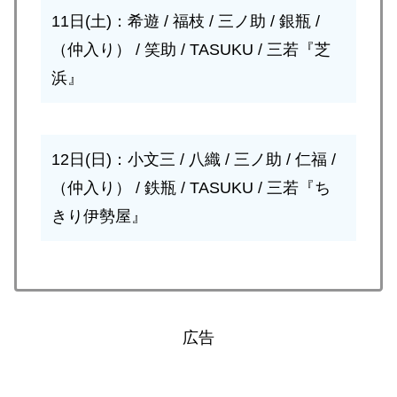
11日(土)：希遊 / 福枝 / 三ノ助 / 銀瓶 /
（仲入り） / 笑助 / TASUKU / 三若『芝
浜』
12日(日)：小文三 / 八織 / 三ノ助 / 仁福 /
（仲入り） / 鉄瓶 / TASUKU / 三若『ち
きり伊勢屋』
広告