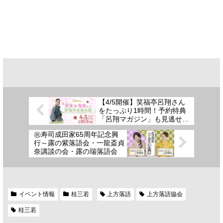
【4/5開催】笑福亭呂翔さん
をたっぷり1時間！予約特典
「呂翔マガジン」も見逃せな
い～花笑み寄席
㊗寿司成田家65周年記念興
行～露の紫落語会・一龍斎貞
奈講談の会・露の瑞落語会
イベント情報
桂三若
上方落語
上方落語協会
桂三若