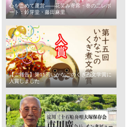
心をこめて運営――花笑み寄席・巻の二レポ
ート：鈴芽堂・藤田麻里
【ご報告】第15回いかなごのくぎ煮文学賞に
入賞しました