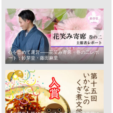
心をこめて運営――花笑み寄席・巻の二レポ
ート：鈴芽堂・藤田麻里