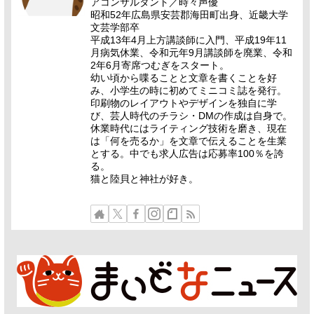
アコンサルタント／時々声優
昭和52年広島県安芸郡海田町出身、近畿大学
文芸学部卒
平成13年4月上方講談師に入門、平成19年11
月病気休業、令和元年9月講談師を廃業、令和
2年6月寄席つむぎをスタート。
幼い頃から喋ることと文章を書くことを好
み、小学生の時に初めてミニコミ誌を発行。
印刷物のレイアウトやデザインを独自に学
び、芸人時代のチラシ・DMの作成は自身で。
休業時代にはライティング技術を磨き、現在
は「何を売るか」を文章で伝えることを生業
とする。中でも求人広告は応募率100％を誇
る。
猫と陸貝と神社が好き。