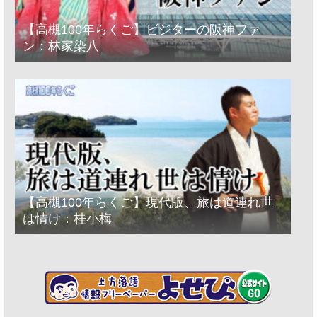
【高槻100年らくご】ビジターの阪神ファ
ン：林家染八
【高槻100年らくご】現代版、旅は道連れ世
は情け：桂小梅