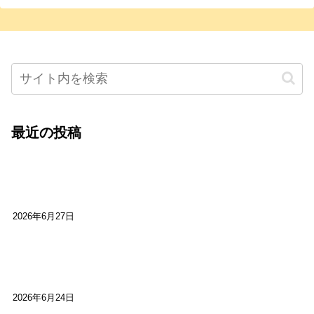
最近の投稿
心をこめて運営――花笑み寄席・巻の二レポー
ト：鈴芽堂・藤田麻里
2026年6月27日
【ご報告】第15回いかなごのくぎ煮文学賞に入賞
しました
2026年6月24日