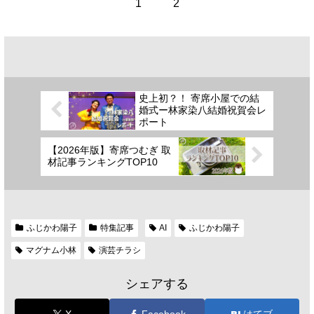
1
2
史上初？！ 寄席小屋での結
婚式ー林家染八結婚祝賀会レ
ポート
【2026年版】寄席つむぎ 取
材記事ランキングTOP10
ふじかわ陽子
特集記事
AI
ふじかわ陽子
マグナム小林
演芸チラシ
シェアする