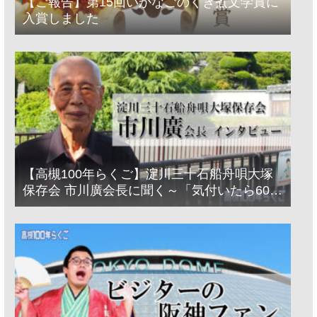
【ご報告】第15回いかなごのくぎ煮文学賞に
入賞しました
【高槻100年らくご】淀川三十石船舟唄大塚
保存会 市川廣会長に聞く～「気付いたら60年
経っとった」