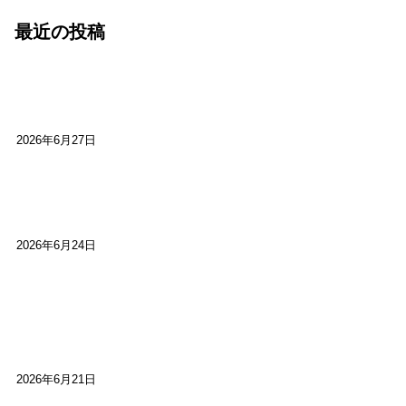
最近の投稿
心をこめて運営――花笑み寄席・巻の二レポー
ト：鈴芽堂・藤田麻里
2026年6月27日
【ご報告】第15回いかなごのくぎ煮文学賞に入賞
しました
2026年6月24日
【高槻100年らくご】淀川三十石船舟唄大塚保存会
市川廣会長に聞く～「気付いたら60年経っとっ
た」
2026年6月21日