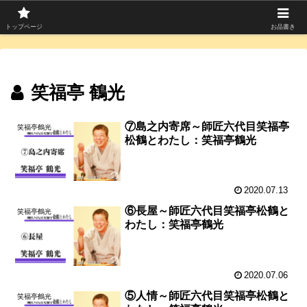
寄席つむぎは上方落語を中心に寄席芸人のコラムを発信中！
トップページ
お品書き
笑福亭 鶴光
⑦島之内寄席～師匠六代目笑福亭
笑福亭鶴光
松鶴とわたし：笑福亭鶴光
2020.07.13
⑥長屋～師匠六代目笑福亭松鶴と
笑福亭鶴光
わたし：笑福亭鶴光
2020.07.06
⑤人情～師匠六代目笑福亭松鶴と
笑福亭鶴光