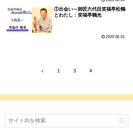
2020.06.08
①出会い～師匠六代目笑福亭松鶴
笑福亭鶴光
とわたし：笑福亭鶴光
2020.06.01
前
1
3
4
へ