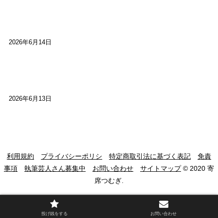
【高槻100年らくご】ビジターの阪神ファン：林家
染八
2026年6月14日
【高槻100年らくご】現代版、旅は道連れ世は情
け：桂小梅
2026年6月13日
利用規約
プライバシーポリシ
特定商取引法に基づく表記
免責
事項
執筆芸人さん募集中
お問い合わせ
サイトマップ
© 2020 寄
席つむぎ.
投げ銭をする
お問い合わせ