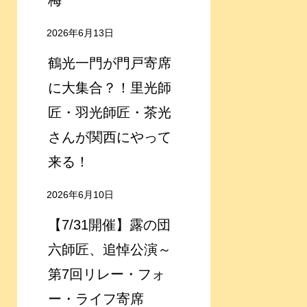
梅
2026年6月13日
鶴光一門が門戸寄席
に大集合？！里光師
匠・羽光師匠・茶光
さんが関西にやって
来る！
2026年6月10日
【7/31開催】露の団
六師匠、追悼公演～
第7回リレー・フォ
ー・ライフ寄席