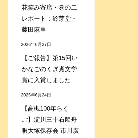
花笑み寄席・巻の二
レポート：鈴芽堂・
藤田麻里
2026年6月27日
【ご報告】第15回い
かなごのくぎ煮文学
賞に入賞しました
2026年6月24日
【高槻100年らく
ご】淀川三十石船舟
唄大塚保存会 市川廣