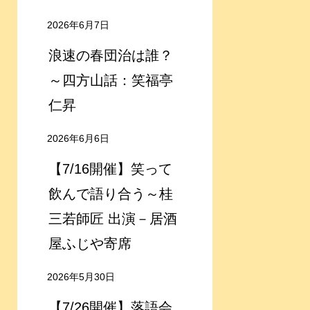
2026年6月7日
浪速の春団治は誰？
～四方山話：笑福亭
仁昇
2026年6月6日
【7/16開催】笑って
飲んで語り合う～桂
三若師匠 出演－居酒
屋ふじや寄席
2026年5月30日
【7/26開催】落語会