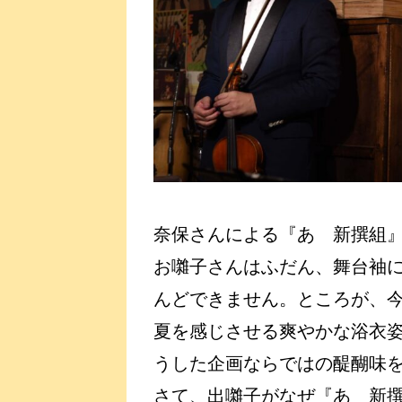
奈保さんによる『あゝ新撰組
お囃子さんはふだん、舞台袖
んどできません。ところが、
夏を感じさせる爽やかな浴衣
うした企画ならではの醍醐味
さて、出囃子がなぜ『あゝ新