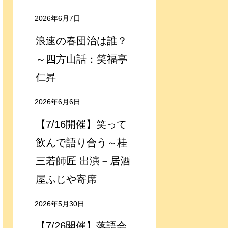
2026年6月7日
浪速の春団治は誰？
～四方山話：笑福亭
仁昇
2026年6月6日
【7/16開催】笑って
飲んで語り合う～桂
三若師匠 出演－居酒
屋ふじや寄席
2026年5月30日
【7/26開催】落語会