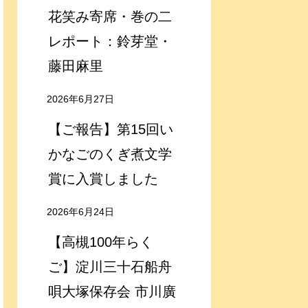
花笑み寄席・巻の二
レポート：鈴芽堂・
藤田麻里
2026年6月27日
【ご報告】第15回い
かなごのくぎ煮文学
賞に入賞しました
2026年6月24日
【高槻100年らく
ご】淀川三十石船舟
唄大塚保存会 市川廣