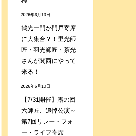
梅
2026年6月13日
鶴光一門が門戸寄席
に大集合？！里光師
匠・羽光師匠・茶光
さんが関西にやって
来る！
2026年6月10日
【7/31開催】露の団
六師匠、追悼公演～
第7回リレー・フォ
ー・ライフ寄席