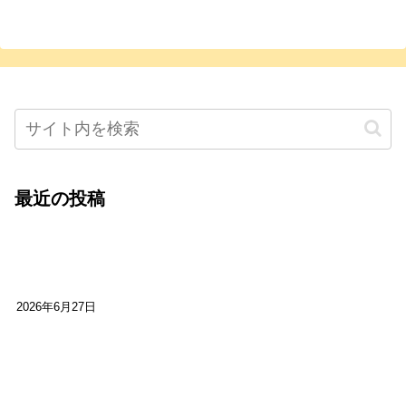
最近の投稿
心をこめて運営――花笑み寄席・巻の二レポー
ト：鈴芽堂・藤田麻里
2026年6月27日
【ご報告】第15回いかなごのくぎ煮文学賞に入賞
しました