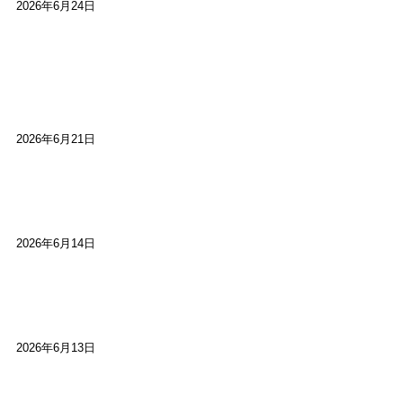
2026年6月24日
【高槻100年らくご】淀川三十石船舟唄大塚保存会
市川廣会長に聞く～「気付いたら60年経っとっ
た」
2026年6月21日
【高槻100年らくご】ビジターの阪神ファン：林家
染八
2026年6月14日
【高槻100年らくご】現代版、旅は道連れ世は情
け：桂小梅
2026年6月13日