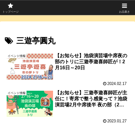
寄席つむぎは上方落語を中心に寄席芸人のコラムを発信中！
トップページ
お品書き
三遊亭圓丸
【お知らせ】池袋演芸場中席夜の
イベント情報
部のトリに三遊亭遊喜師匠が！2
月16日～20日
2024.02.17
【お知らせ】三遊亭遊喜師匠が主
イベント情報
任に！寄席で整う感覚って？池袋
演芸場2月中席後半 夜の部（2月
16日～20日）
2023.01.27