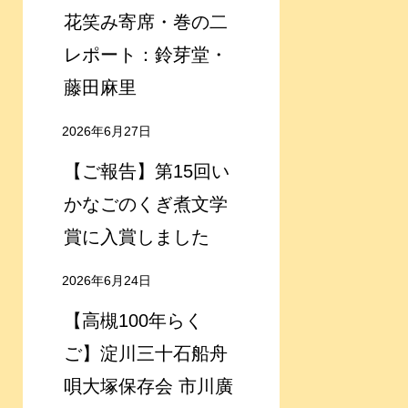
花笑み寄席・巻の二
レポート：鈴芽堂・
藤田麻里
2026年6月27日
【ご報告】第15回い
かなごのくぎ煮文学
賞に入賞しました
2026年6月24日
【高槻100年らく
ご】淀川三十石船舟
唄大塚保存会 市川廣