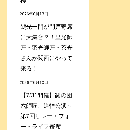
梅
2026年6月13日
鶴光一門が門戸寄席
に大集合？！里光師
匠・羽光師匠・茶光
さんが関西にやって
来る！
2026年6月10日
【7/31開催】露の団
六師匠、追悼公演～
第7回リレー・フォ
ー・ライフ寄席