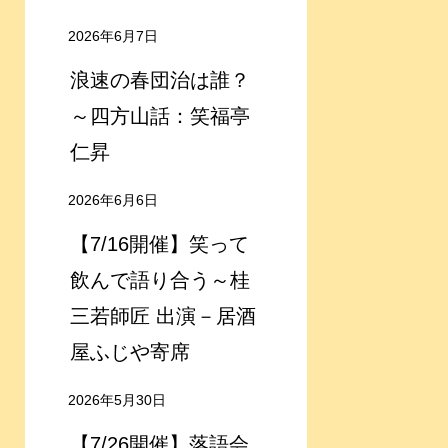
2026年6月7日
浪速の春団治は誰？
～四方山話：笑福亭
仁昇
2026年6月6日
【7/16開催】笑って
飲んで語り合う～桂
三若師匠 出演－居酒
屋ふじや寄席
2026年5月30日
【7/26開催】落語会