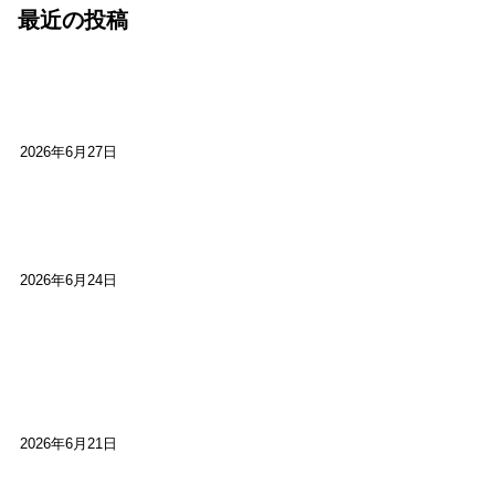
最近の投稿
心をこめて運営――花笑み寄席・巻の二レポー
ト：鈴芽堂・藤田麻里
2026年6月27日
【ご報告】第15回いかなごのくぎ煮文学賞に入賞
しました
2026年6月24日
【高槻100年らくご】淀川三十石船舟唄大塚保存会
市川廣会長に聞く～「気付いたら60年経っとっ
た」
2026年6月21日
【高槻100年らくご】ビジターの阪神ファン：林家