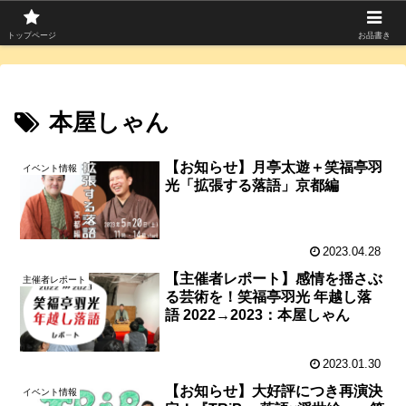
寄席つむぎは上方落語を中心に寄席芸人のコラムを発信中！
トップページ
お品書き
本屋しゃん
【お知らせ】月亭太遊＋笑福亭羽
イベント情報
光「拡張する落語」京都編
2023.04.28
【主催者レポート】感情を揺さぶ
主催者レポート
る芸術を！笑福亭羽光 年越し落
語 2022→2023：本屋しゃん
2023.01.30
【お知らせ】大好評につき再演決
イベント情報