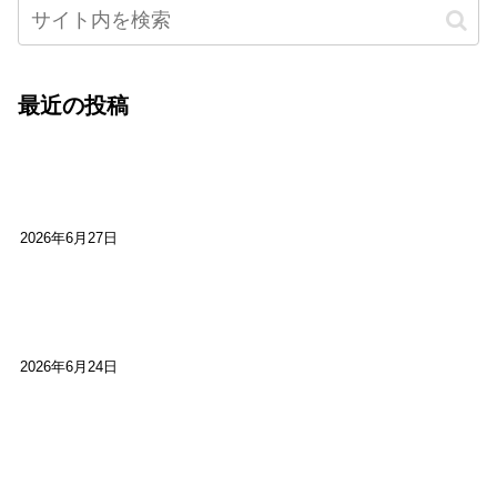
最近の投稿
心をこめて運営――花笑み寄席・巻の二レポー
ト：鈴芽堂・藤田麻里
2026年6月27日
【ご報告】第15回いかなごのくぎ煮文学賞に入賞
しました
2026年6月24日
【高槻100年らくご】淀川三十石船舟唄大塚保存会
市川廣会長に聞く～「気付いたら60年経っとっ
た」