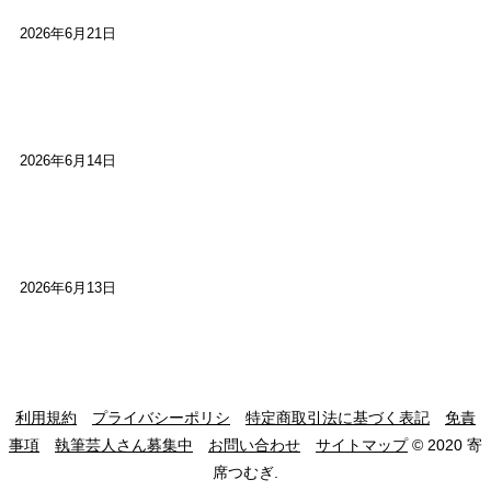
2026年6月21日
【高槻100年らくご】ビジターの阪神ファン：林家
染八
2026年6月14日
【高槻100年らくご】現代版、旅は道連れ世は情
け：桂小梅
2026年6月13日
利用規約
プライバシーポリシ
特定商取引法に基づく表記
免責
事項
執筆芸人さん募集中
お問い合わせ
サイトマップ
© 2020 寄
席つむぎ.