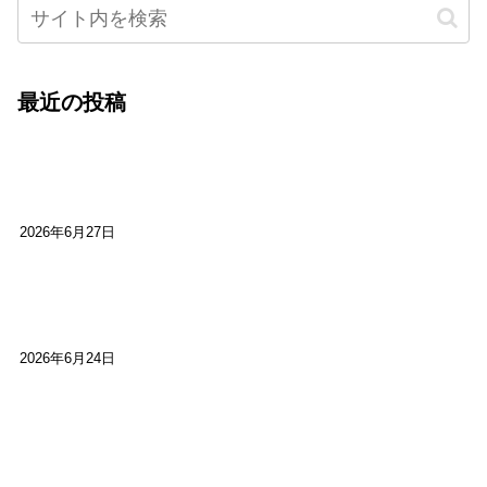
最近の投稿
心をこめて運営――花笑み寄席・巻の二レポー
ト：鈴芽堂・藤田麻里
2026年6月27日
【ご報告】第15回いかなごのくぎ煮文学賞に入賞
しました
2026年6月24日
【高槻100年らくご】淀川三十石船舟唄大塚保存会
市川廣会長に聞く～「気付いたら60年経っとっ
た」