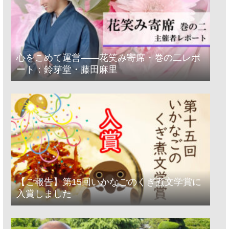
心をこめて運営――花笑み寄席・巻の二レポ
ート：鈴芽堂・藤田麻里
【ご報告】第15回いかなごのくぎ煮文学賞に
入賞しました