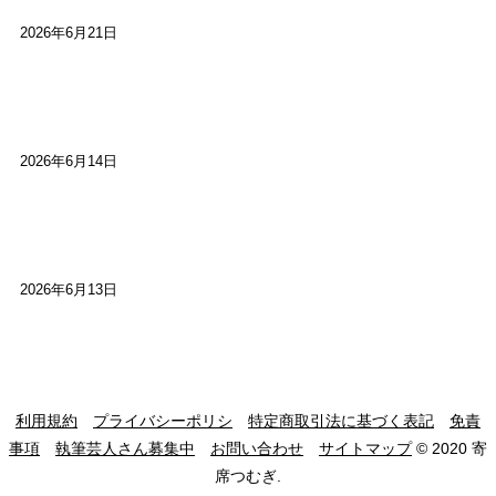
2026年6月21日
【高槻100年らくご】ビジターの阪神ファン：林家
染八
2026年6月14日
【高槻100年らくご】現代版、旅は道連れ世は情
け：桂小梅
2026年6月13日
利用規約
プライバシーポリシ
特定商取引法に基づく表記
免責
事項
執筆芸人さん募集中
お問い合わせ
サイトマップ
© 2020 寄
席つむぎ.