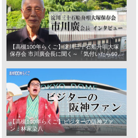
【高槻100年らくご】淀川三十石船舟唄大塚
保存会 市川廣会長に聞く～「気付いたら60年
経っとった」
【高槻100年らくご】ビジターの阪神ファ
ン：林家染八