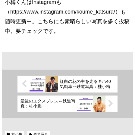
小梅くんはInstagramも
（
https://www.instagram.com/koume_katsura/
）も
随時更新中。こちらにも素晴らしい写真を多く投稿
中。要チェックです。
紅白の花の中を走るキハ40
気動車～鉄道写真：桂小梅
最後のエクスプレス～鉄道写
真：桂小梅
桂小梅
鉄道写真