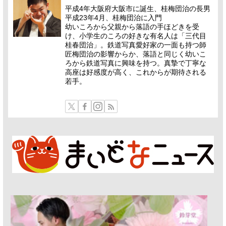
平成4年大阪府大阪市に誕生、桂梅団治の長男
平成23年4月、桂梅団治に入門
幼いころから父親から落語の手ほどきを受
け、小学生のころの好きな有名人は「三代目
桂春団治」。鉄道写真愛好家の一面も持つ師
匠梅団治の影響からか、落語と同じく幼いこ
ろから鉄道写真に興味を持つ。真摯で丁寧な
高座は好感度が高く、これからが期待される
若手。