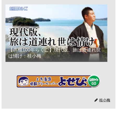
【高槻100年らくご】現代版、旅は道連れ世
は情け：桂小梅
桂小梅