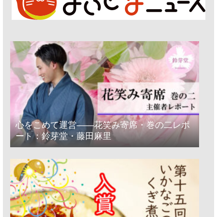
心をこめて運営――花笑み寄席・巻の二レポ
ート：鈴芽堂・藤田麻里