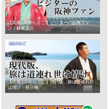
【高槻100年らくご】ビジターの阪神ファ
ン：林家染八
【高槻100年らくご】現代版、旅は道連れ世
は情け：桂小梅