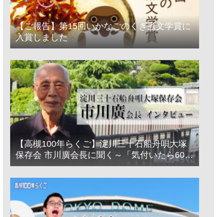
【ご報告】第15回いかなごのくぎ煮文学賞に
入賞しました
【高槻100年らくご】淀川三十石船舟唄大塚
保存会 市川廣会長に聞く～「気付いたら60年
経っとった」