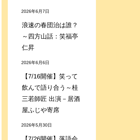
2026年6月7日
浪速の春団治は誰？
～四方山話：笑福亭
仁昇
2026年6月6日
【7/16開催】笑って
飲んで語り合う～桂
三若師匠 出演－居酒
屋ふじや寄席
2026年5月30日
【7/26開催】落語会