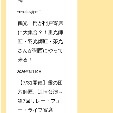
梅
2026年6月13日
鶴光一門が門戸寄席
に大集合？！里光師
匠・羽光師匠・茶光
さんが関西にやって
来る！
2026年6月10日
【7/31開催】露の団
六師匠、追悼公演～
第7回リレー・フォ
ー・ライフ寄席