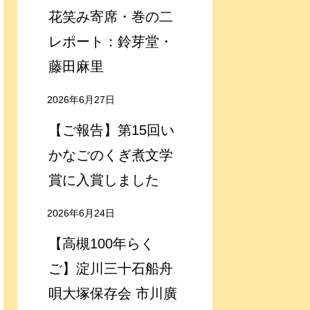
花笑み寄席・巻の二
レポート：鈴芽堂・
藤田麻里
2026年6月27日
【ご報告】第15回い
かなごのくぎ煮文学
賞に入賞しました
2026年6月24日
【高槻100年らく
ご】淀川三十石船舟
唄大塚保存会 市川廣