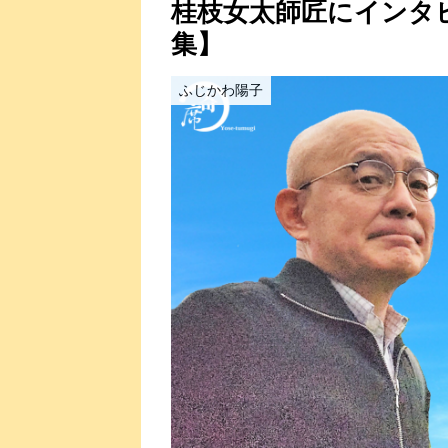
桂枝女太師匠にインタ
集】
ふじかわ陽子