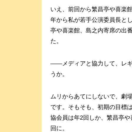
いえ、前回から繁昌亭や喜楽
年から私が若手公演委員長と
亭や喜楽館、島之内寄席の出
た。
――メディアと協力して、レ
うか。
ムリからあてにしないで、劇
です。そもそも、初期の目標
協会員は年2回しか、繁昌亭や
回に。