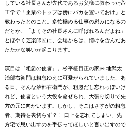
している社長さんが先代であるお父様に教わった帝
王学で「企業のトップは傍にバカを置いておけ」と
教わったとのこと。多忙極める仕事の慰みになるの
だとか。「よくその社長さんに呼ばれるんだよね」
とぼやく芝楽師匠に、会場からは、情けを含んだあ
たたかな笑いが起こります。
演目は『粗忽の使者』。杉平柾目正の家来 地武太
治部右衛門は粗忽ゆえに可愛がられていました。あ
る日、そんな治部右衛門が、粗忽だし忘れっぽいけ
れど、使者という大役を命ぜられ、大張り切りで先
方の元に向かいます。しかし、そこはさすがの粗忽
者、期待を裏切らず？！ 口上を忘れてしまい、先
方宅で思い出すのを手伝ってほしいと言い出すので