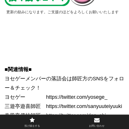
更新の励みになります。ご支援のほどをよろしくお願いいたします
■関連情報■
ヨセゲーメンバーの落語会は師匠方のSNSをフォロ
ー＆チェック！
ヨセゲー https://twitter.com/yosege_
三遊亭遊喜師匠 https://twitter.com/sanyuuteiyuuki
春風亭傳枝師匠 https://twitter.com/den_shi
柳亭芝楽師匠 https://twitter.com/turunperon
投げ銭をする
お問い合わせ