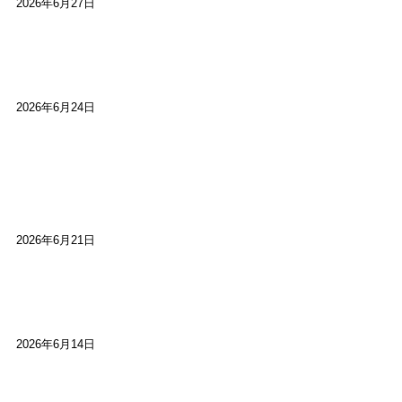
2026年6月27日
【ご報告】第15回いかなごのくぎ煮文学賞に入賞
しました
2026年6月24日
【高槻100年らくご】淀川三十石船舟唄大塚保存会
市川廣会長に聞く～「気付いたら60年経っとっ
た」
2026年6月21日
【高槻100年らくご】ビジターの阪神ファン：林家
染八
2026年6月14日
【高槻100年らくご】現代版、旅は道連れ世は情