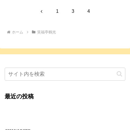
前
1
3
4
へ
ホーム
笑福亭鶴光
最近の投稿
心をこめて運営――花笑み寄席・巻の二レポー
ト：鈴芽堂・藤田麻里