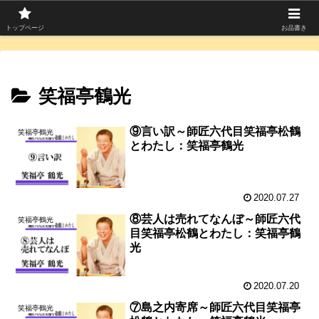
寄席つむぎは上方落語を中心に寄席芸人のコラムを発信中！
トップページ
お品書き
笑福亭鶴光
⑨言い訳～師匠六代目笑福亭松鶴
笑福亭鶴光
とわたし：笑福亭鶴光
2020.07.27
⑧芸人は売れてなんぼ～師匠六代
笑福亭鶴光
目笑福亭松鶴とわたし：笑福亭鶴
光
2020.07.20
⑦島之内寄席～師匠六代目笑福亭
笑福亭鶴光