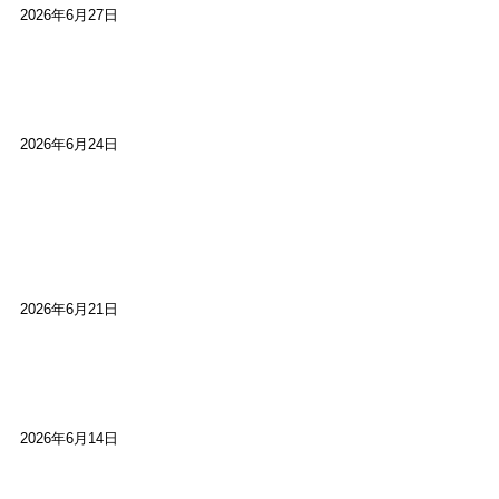
2026年6月27日
【ご報告】第15回いかなごのくぎ煮文学賞に入賞
しました
2026年6月24日
【高槻100年らくご】淀川三十石船舟唄大塚保存会
市川廣会長に聞く～「気付いたら60年経っとっ
た」
2026年6月21日
【高槻100年らくご】ビジターの阪神ファン：林家
染八
2026年6月14日
【高槻100年らくご】現代版、旅は道連れ世は情