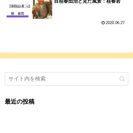
目桂春団治と見た風景：桂春若
2020.06.27
最近の投稿
心をこめて運営――花笑み寄席・巻の二レポー
ト：鈴芽堂・藤田麻里