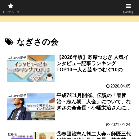
寄席つむぎは上方落語を中心に寄席芸人のコラムを発信中！
トップページ
お品書き
なぎさの会
【2026年版】寄席つむぎ 人気イ
ふじかわ陽子
ンタビュー記事ランキング
TOP10〜人と芸をつむぐ10の物
語
2026.04.05
平成7年1月開催、伝説の「春団
ふじかわ陽子
治・志ん朝二人会」について、な
ぎさの会会長・小幡栄治さんにイ
ンタビュー！
2021.04.24
③春団治志ん朝二人会～師匠三代
桂春若