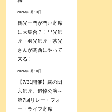
梅
2026年6月13日
鶴光一門が門戸寄席
に大集合？！里光師
匠・羽光師匠・茶光
さんが関西にやって
来る！
2026年6月10日
【7/31開催】露の団
六師匠、追悼公演～
第7回リレー・フォ
ー・ライフ寄席