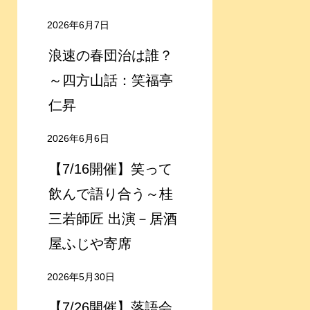
2026年6月7日
浪速の春団治は誰？
～四方山話：笑福亭
仁昇
2026年6月6日
【7/16開催】笑って
飲んで語り合う～桂
三若師匠 出演－居酒
屋ふじや寄席
2026年5月30日
【7/26開催】落語会