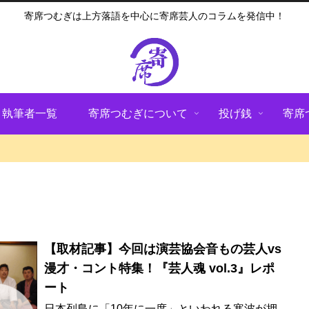
寄席つむぎは上方落語を中心に寄席芸人のコラムを発信中！
執筆者一覧
寄席つむぎについて
投げ銭
寄席
【取材記事】今回は演芸協会音もの芸人vs
漫才・コント特集！『芸人魂 vol.3』レポ
ート
日本列島に「10年に一度」といわれる寒波が押