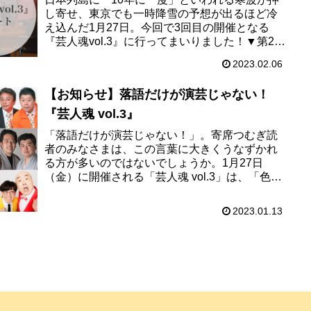
し寄せ、東京でも一時降雪の予想が出るほど冷
え込んだ1月27日。今回で3回目の開催となる
『芸人魂vol.3』に行ってまいりました！▼第2回
の様子はこちらからご覧いただけます 「落語
2023.02.06
だけが演芸じゃない...
【お知らせ】落語だけが演芸じゃない！
『芸人魂 vol.3』
「落語だけが演芸じゃない！」。寄席つむぎ読
者のみなさまは、この言葉に大きくうなずかれ
る方が多いのではないでしょうか。1月27日
（金）に開催される「芸人魂 vol.3」は、「色
物」と呼ばれる演目が中心となった会です。出
演は、寄席つむぎでもおな...
2023.01.13