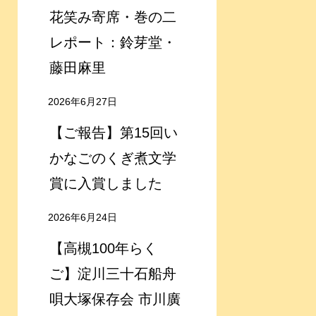
花笑み寄席・巻の二
レポート：鈴芽堂・
藤田麻里
2026年6月27日
【ご報告】第15回い
かなごのくぎ煮文学
賞に入賞しました
2026年6月24日
【高槻100年らく
ご】淀川三十石船舟
唄大塚保存会 市川廣