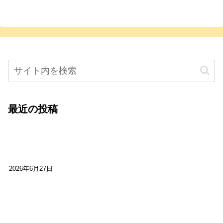
最近の投稿
心をこめて運営――花笑み寄席・巻の二レポー
ト：鈴芽堂・藤田麻里
2026年6月27日
【ご報告】第15回いかなごのくぎ煮文学賞に入賞
しました