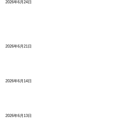
2026年6月24日
【高槻100年らくご】淀川三十石船舟唄大塚保存会
市川廣会長に聞く～「気付いたら60年経っとっ
た」
2026年6月21日
【高槻100年らくご】ビジターの阪神ファン：林家
染八
2026年6月14日
【高槻100年らくご】現代版、旅は道連れ世は情
け：桂小梅
2026年6月13日