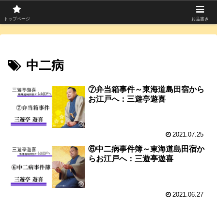
寄席つむぎは上方落語を中心に寄席芸人のコラムを発信中！
トップページ
お品書き
中二病
⑦弁当箱事件～東海道島田宿から
三遊亭遊喜
お江戸へ：三遊亭遊喜
2021.07.25
⑥中二病事件簿～東海道島田宿か
三遊亭遊喜
らお江戸へ：三遊亭遊喜
2021.06.27