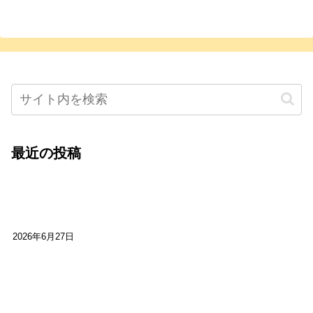
最近の投稿
心をこめて運営――花笑み寄席・巻の二レポー
ト：鈴芽堂・藤田麻里
2026年6月27日
【ご報告】第15回いかなごのくぎ煮文学賞に入賞
しました