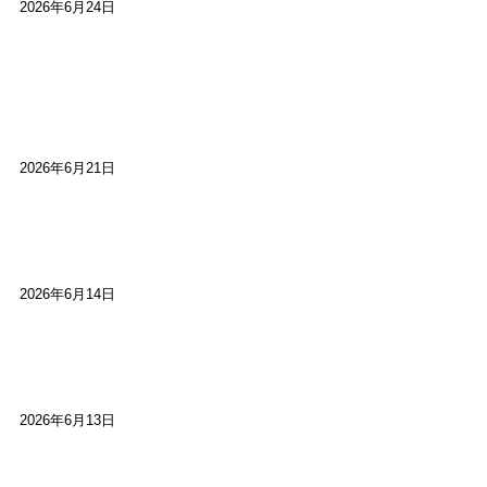
2026年6月24日
【高槻100年らくご】淀川三十石船舟唄大塚保存会
市川廣会長に聞く～「気付いたら60年経っとっ
た」
2026年6月21日
【高槻100年らくご】ビジターの阪神ファン：林家
染八
2026年6月14日
【高槻100年らくご】現代版、旅は道連れ世は情
け：桂小梅
2026年6月13日