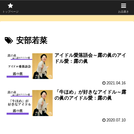
寄席つむぎは上方落語を中心に寄席芸人のコラムを発信中！
トップページ
お品書き
安部若菜
アイドル愛落語会～露の眞のアイ
露の眞
ドル愛：露の眞
2021.04.16
「牛ほめ」が好きなアイドル～露
露の眞
の眞のアイドル愛：露の眞
2020.07.10