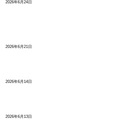
2026年6月24日
【高槻100年らくご】淀川三十石船舟唄大塚保存会
市川廣会長に聞く～「気付いたら60年経っとっ
た」
2026年6月21日
【高槻100年らくご】ビジターの阪神ファン：林家
染八
2026年6月14日
【高槻100年らくご】現代版、旅は道連れ世は情
け：桂小梅
2026年6月13日