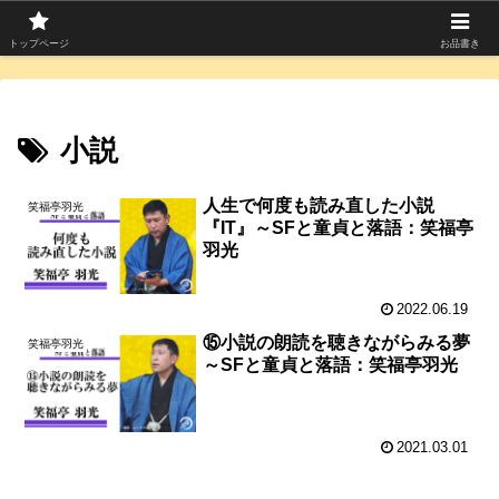
寄席つむぎは上方落語を中心に寄席芸人のコラムを発信中！
トップページ
お品書き
小説
人生で何度も読み直した小説
笑福亭羽光
『IT』～SFと童貞と落語：笑福亭
羽光
2022.06.19
⑮小説の朗読を聴きながらみる夢
笑福亭羽光
～SFと童貞と落語：笑福亭羽光
2021.03.01