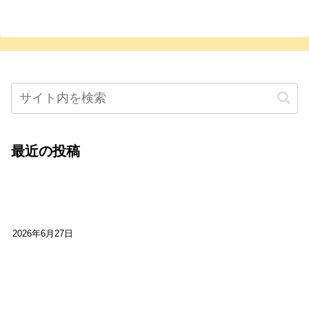
最近の投稿
心をこめて運営――花笑み寄席・巻の二レポー
ト：鈴芽堂・藤田麻里
2026年6月27日
【ご報告】第15回いかなごのくぎ煮文学賞に入賞
しました