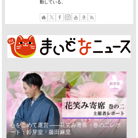
動している。
心をこめて運営――花笑み寄席・巻の二レポ
ート：鈴芽堂・藤田麻里