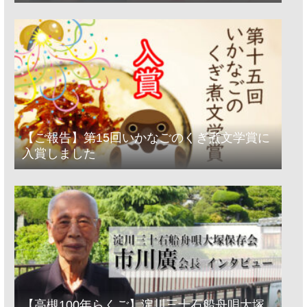
【ご報告】第15回いかなごのくぎ煮文学賞に
入賞しました
【高槻100年らくご】淀川三十石船舟唄大塚