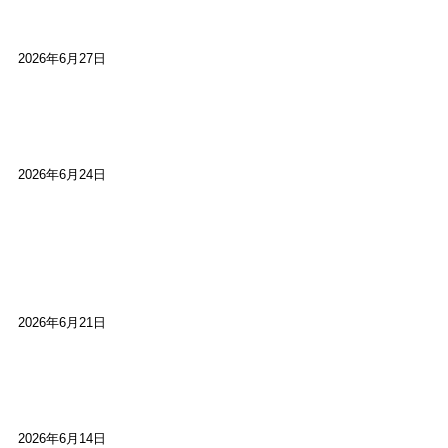
ト：鈴芽堂・藤田麻里
2026年6月27日
【ご報告】第15回いかなごのくぎ煮文学賞に入賞
しました
2026年6月24日
【高槻100年らくご】淀川三十石船舟唄大塚保存会
市川廣会長に聞く～「気付いたら60年経っとっ
た」
2026年6月21日
【高槻100年らくご】ビジターの阪神ファン：林家
染八
2026年6月14日