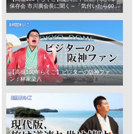
保存会 市川廣会長に聞く～「気付いたら60年
経っとった」
【高槻100年らくご】ビジターの阪神ファ
ン：林家染八