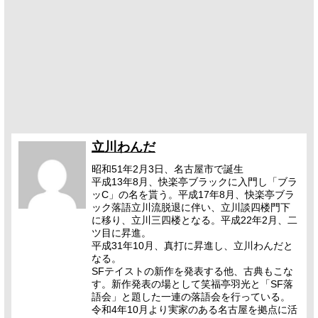
立川わんだ
昭和51年2月3日、名古屋市で誕生
平成13年8月、快楽亭ブラックに入門し「ブラ
ッC」の名を貰う。平成17年8月、快楽亭ブラ
ック落語立川流脱退に伴い、立川談四楼門下
に移り、立川三四楼となる。平成22年2月、二
ツ目に昇進。
平成31年10月、真打に昇進し、立川わんだと
なる。
SFテイストの新作を発表する他、古典もこな
す。新作発表の場として笑福亭羽光と「SF落
語会」と題した一連の落語会を行っている。
令和4年10月より実家のある名古屋を拠点に活