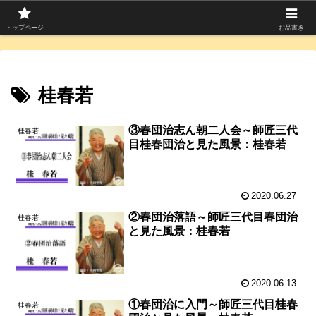
寄席つむぎは上方落語を中心に寄席芸人のコラムを発信中！
トップページ
お品書き
桂春若
③春団治志ん朝二人会～師匠三代
桂春若
目桂春団治と見た風景：桂春若
2020.06.27
②春団治落語～師匠三代目春団治
桂春若
と見た風景：桂春若
2020.06.13
①春団治に入門～師匠三代目桂春
桂春若