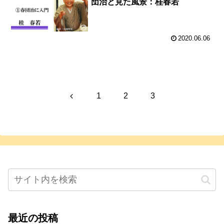
団治と見た風景：桂春若
2020.06.06
前
1
2
3
へ
最近の投稿