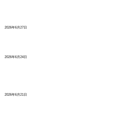
心をこめて運営――花笑み寄席・巻の二レポー
ト：鈴芽堂・藤田麻里
2026年6月27日
【ご報告】第15回いかなごのくぎ煮文学賞に入賞
しました
2026年6月24日
【高槻100年らくご】淀川三十石船舟唄大塚保存会
市川廣会長に聞く～「気付いたら60年経っとっ
た」
2026年6月21日
【高槻100年らくご】ビジターの阪神ファン：林家
染八