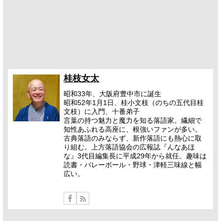
桂枝女太
昭和33年、大阪府豊中市に誕生
昭和52年1月1日、桂小文枝（のちの五代目桂
文枝）に入門、十番弟子
言葉の持つ魅力と魔力を知る落語家。繊細で
知性あふれる高座に、根強いファンが多い。
古典落語のみならず、新作落語にも熱心に取
り組む。上方落語協会の広報誌『んなあほ
な』3代目編集長に平成29年から就任。趣味は
読書・バレーボール・野球・津軽三味線と幅
広い。