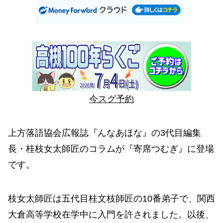
今スグ予約
上方落語協会広報誌『んなあほな』の3代目編集
長・桂枝女太師匠のコラムが『寄席つむぎ』に登場
です。
枝女太師匠は五代目桂文枝師匠の10番弟子で、関西
大倉高等学校在学中に入門を許されました。以後、