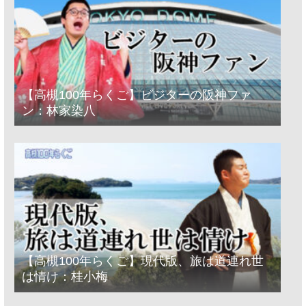
【高槻100年らくご】ビジターの阪神ファ
ン：林家染八
【高槻100年らくご】現代版、旅は道連れ世
は情け：桂小梅