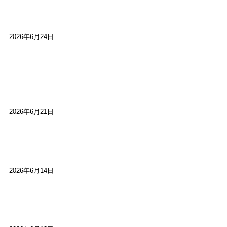
しました
2026年6月24日
【高槻100年らくご】淀川三十石船舟唄大塚保存会
市川廣会長に聞く～「気付いたら60年経っとっ
た」
2026年6月21日
【高槻100年らくご】ビジターの阪神ファン：林家
染八
2026年6月14日
【高槻100年らくご】現代版、旅は道連れ世は情
け：桂小梅