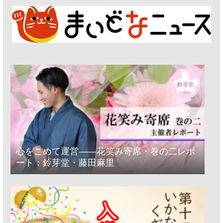
心をこめて運営――花笑み寄席・巻の二レポ
ート：鈴芽堂・藤田麻里