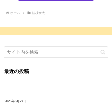
ホーム
桂枝女太
最近の投稿
心をこめて運営――花笑み寄席・巻の二レポー
ト：鈴芽堂・藤田麻里
2026年6月27日
【ご報告】第15回いかなごのくぎ煮文学賞に入賞