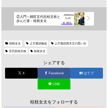
②入門～師匠五代目桂文枝と
歩んだ道：桂枝女太
桂枝女太
上方落語協会
上方落語四天王の思い出
五代目桂文枝
桂枝女太
シェアする
X
Facebook
はてブ
LINE
桂枝女太をフォローする