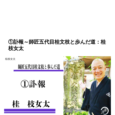
①訃報～師匠五代目桂文枝と歩んだ道：桂
枝女太
桂枝女太