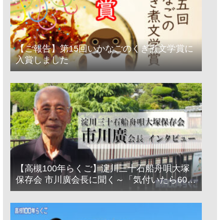
【ご報告】第15回いかなごのくぎ煮文学賞に
入賞しました
【高槻100年らくご】淀川三十石船舟唄大塚
保存会 市川廣会長に聞く～「気付いたら60年
経っとった」