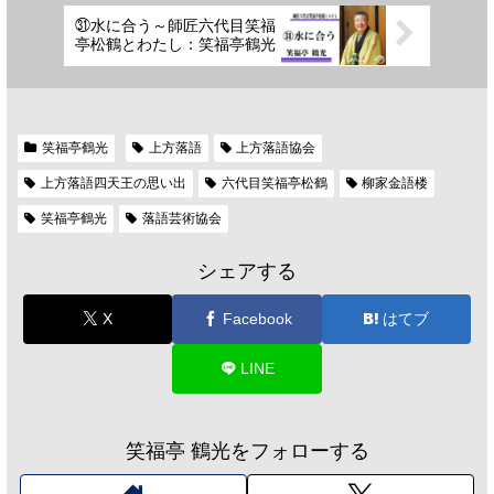
㉛水に合う～師匠六代目笑福
亭松鶴とわたし：笑福亭鶴光
笑福亭鶴光
上方落語
上方落語協会
上方落語四天王の思い出
六代目笑福亭松鶴
柳家金語楼
笑福亭鶴光
落語芸術協会
シェアする
X
Facebook
はてブ
LINE
笑福亭 鶴光をフォローする