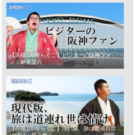
【高槻100年らくご】ビジターの阪神ファ
ン：林家染八
【高槻100年らくご】現代版、旅は道連れ世