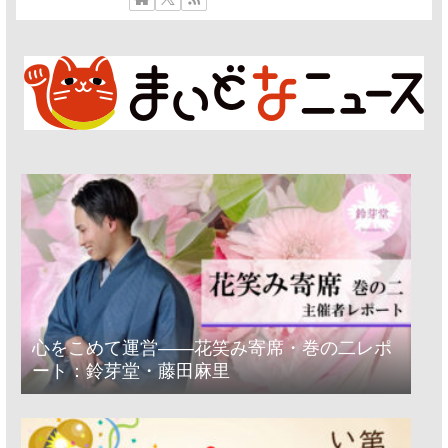
心をこめて運営――花笑み寄席・巻の二レポ
ート：鈴芽堂・藤田麻里