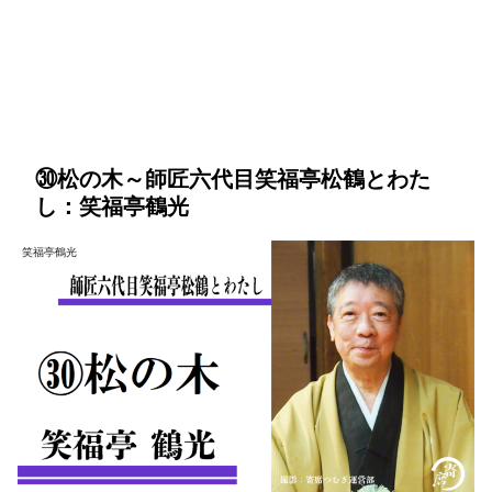
㉚松の木～師匠六代目笑福亭松鶴とわた
し：笑福亭鶴光
笑福亭鶴光