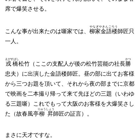
席で爆笑させる。
やなぎやきんごろう
こんな事が出来たのは噺家では、
柳家金語楼
師匠只
一人。
えびすばし
かつ
戎橋
松竹（ここの支配人が後の松竹芸能の社長
勝
忠夫）に出演した金語楼師匠。昼の部に出てお客様
から三つお題を頂いて、それから夜の部までに京都
で映画を二本撮り帰って来て先ほどの三題（いわゆ
る三題噺）これでもって大阪のお客様を大爆笑さし
りゅうしょう
た（故春風亭
柳昇
師匠の証言）。
まさに天才ですな。