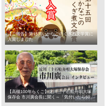
【ご報告】第15回いかなごのくぎ煮文学賞に
入賞しました
【高槻100年らくご】淀川三十石船舟唄大塚
保存会 市川廣会長に聞く～「気付いたら60年
経っとった」