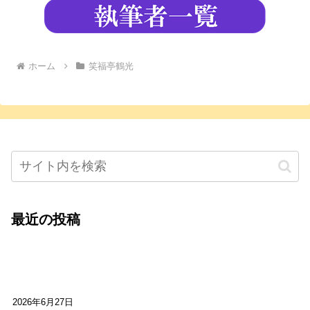
ホーム
笑福亭鶴光
最近の投稿
心をこめて運営――花笑み寄席・巻の二レポー
ト：鈴芽堂・藤田麻里
2026年6月27日