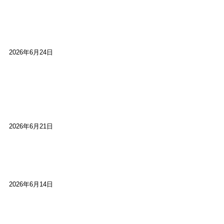
【ご報告】第15回いかなごのくぎ煮文学賞に入賞
しました
2026年6月24日
【高槻100年らくご】淀川三十石船舟唄大塚保存会
市川廣会長に聞く～「気付いたら60年経っとっ
た」
2026年6月21日
【高槻100年らくご】ビジターの阪神ファン：林家
染八
2026年6月14日
【高槻100年らくご】現代版、旅は道連れ世は情
け：桂小梅