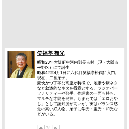
笑福亭 鶴光
昭和23年大阪府中河内郡長吉村（現・大阪市
平野区）にて誕生
昭和42年4月1日に六代目笑福亭松鶴に入門。
現在、二番弟子。
豪快かつ丁寧な高座が特徴で、地噺や釈ネタ
など叙述的なネタを得意とする。ラジオパー
ソナリティーや歌手、作詞家の一面も持ち、
マルチな才能を発揮。ちまたでは「エロおや
じ」として認知度が高いが、実はバランス感
覚の高い好人物。弟子に学光・里光・和光な
どがいる。