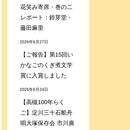
花笑み寄席・巻の二
レポート：鈴芽堂・
藤田麻里
2026年6月27日
【ご報告】第15回い
かなごのくぎ煮文学
賞に入賞しました
2026年6月24日
【高槻100年らく
ご】淀川三十石船舟
唄大塚保存会 市川廣