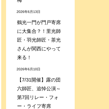
梅
2026年6月13日
鶴光一門が門戸寄席
に大集合？！里光師
匠・羽光師匠・茶光
さんが関西にやって
来る！
2026年6月10日
【7/31開催】露の団
六師匠、追悼公演～
第7回リレー・フォ
ー・ライフ寄席