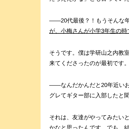
――20代最後？！もうそんな
が、小梅さんが小学3年生の時
そうです。僕は学研山之内教
来てくださったのが最初です
――なんだかんだと20年近い
グレてギター部に入部したと聞
それは、友達がやってみたい
かなと思ったんです。でも、結