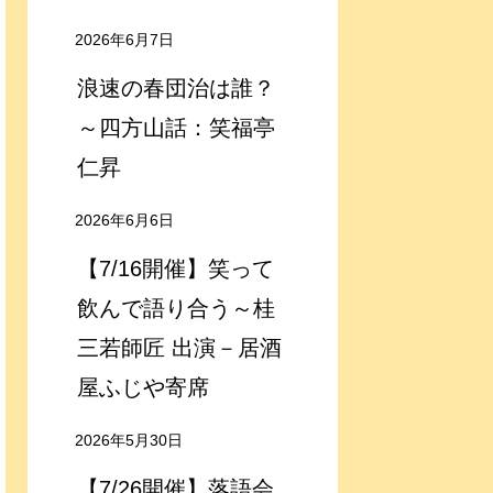
2026年6月7日
浪速の春団治は誰？
～四方山話：笑福亭
仁昇
2026年6月6日
【7/16開催】笑って
飲んで語り合う～桂
三若師匠 出演－居酒
屋ふじや寄席
2026年5月30日
【7/26開催】落語会