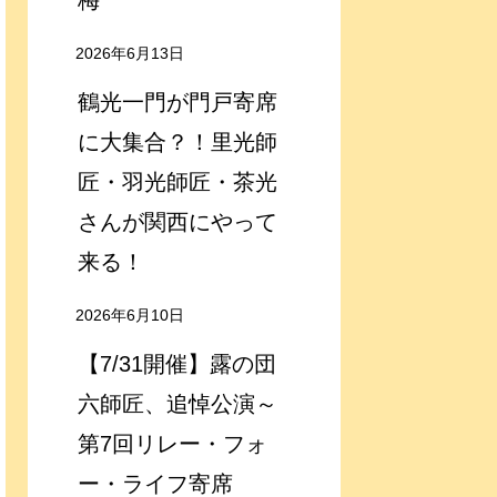
梅
2026年6月13日
鶴光一門が門戸寄席
に大集合？！里光師
匠・羽光師匠・茶光
さんが関西にやって
来る！
2026年6月10日
【7/31開催】露の団
六師匠、追悼公演～
第7回リレー・フォ
ー・ライフ寄席