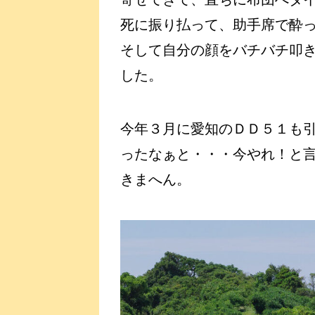
死に振り払って、助手席で酔
そして自分の顔をバチバチ叩
した。
今年３月に愛知のＤＤ５１も
ったなぁと・・・今やれ！と
きまへん。