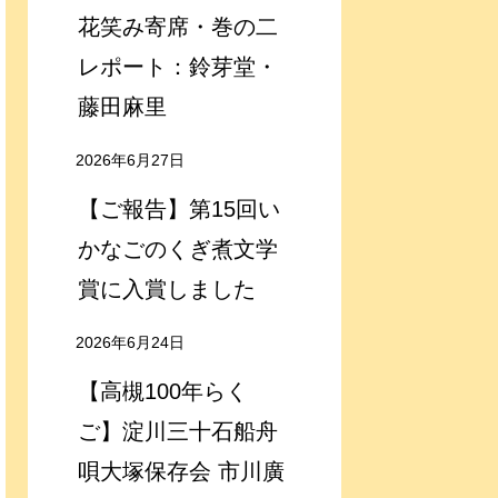
花笑み寄席・巻の二
レポート：鈴芽堂・
藤田麻里
2026年6月27日
【ご報告】第15回い
かなごのくぎ煮文学
賞に入賞しました
2026年6月24日
【高槻100年らく
ご】淀川三十石船舟
唄大塚保存会 市川廣