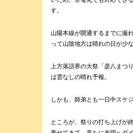
す。
山陽本線が開通するまでに撮
って山陰地方は晴れの日が少
上方落語界の大祭「彦八まつ
は雲なしの晴れ予報。
しかも、師弟とも一日中スケ
ところが、祭りの打ち上げが
寄せてきて、直ちに布団へダ