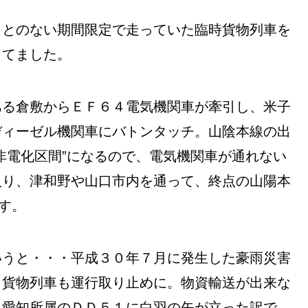
ことのない期間限定で走っていた臨時貨物列車を
ってました。
ある倉敷からＥＦ６４電気機関車が牽引し、米子
ディーゼル機関車にバトンタッチ。山陰本線の出
非電化区間”になるので、電気機関車が通れない
入り、津和野や山口市内を通って、終点の山陽本
ます。
いうと・・・平成３０年７月に発生した豪雨災害
、貨物列車も運行取り止めに。物資輸送が出来な
る愛知所属のＤＤ５１に白羽の矢が立った訳で