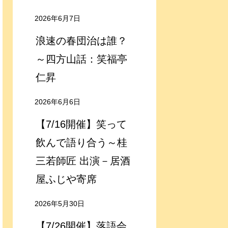
2026年6月7日
浪速の春団治は誰？
～四方山話：笑福亭
仁昇
2026年6月6日
【7/16開催】笑って
飲んで語り合う～桂
三若師匠 出演－居酒
屋ふじや寄席
2026年5月30日
【7/26開催】落語会