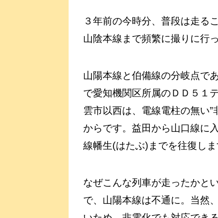
３年前の今時分、普段は走る
山陰本線まで頻繁に撮りに行
山陽本線と伯備線の分岐点で
で愛知機関区所属のＤＤ５１
雲市以西は、電線電柱の無い”
からです。益田から山口線に
線幡生(はたぶ)までを往復し
なぜこんな列車が走ったかと
で、山陽本線は不通に。当然
いため、非電化でも対応でき