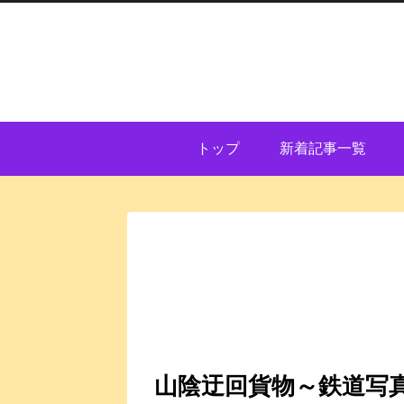
トップ
新着記事一覧
山陰迂回貨物～鉄道写