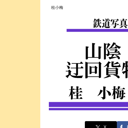
桂小梅
X