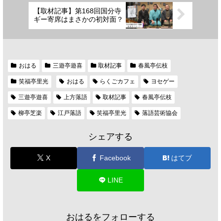
【取材記事】第168回国分寺
ギー寄席はまさかの初対面？
おはる
三遊亭遊喜
取材記事
春風亭伝枝
笑福亭里光
おはる
らくごカフェ
ヨセゲー
三遊亭遊喜
上方落語
取材記事
春風亭伝枝
柳亭芝楽
江戸落語
笑福亭里光
落語芸術協会
シェアする
X
Facebook
はてブ
LINE
おはるをフォローする