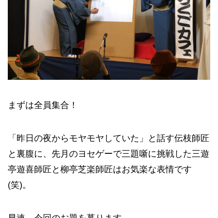
まずは全員集合！
「昨日の夜からモヤモヤしていた」と話す伝枝師匠
と裏腹に、先月のヨセゲーで三題噺に挑戦した三遊
亭遊喜師匠と柳亭芝楽師匠はお気楽な表情です
(笑)。
早速、今回のお題を募ります。