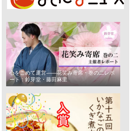
心をこめて運営――花笑み寄席・巻の二レポ
ート：鈴芽堂・藤田麻里