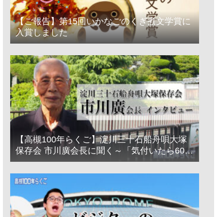
【ご報告】第15回いかなごのくぎ煮文学賞に
入賞しました
【高槻100年らくご】淀川三十石船舟唄大塚
保存会 市川廣会長に聞く～「気付いたら60年
経っとった」