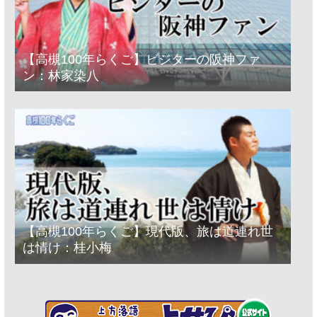
【高槻100年らくご】ビジターの阪神ファ
ン：林家染八
【高槻100年らくご】現代版、旅は道連れ世
は情け：桂小梅