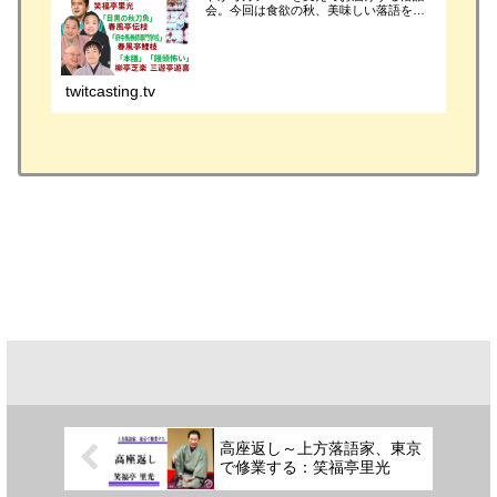
会。今回は食欲の秋、美味しい落語をお
楽しみ下さい！神保町「らくごカフェ」
より生配信！お楽しみに！■配信日時2021
年10月14日(木） 19:00開演※10/28ま
で...
twitcasting.tv
高座返し～上方落語家、東京
で修業する：笑福亭里光