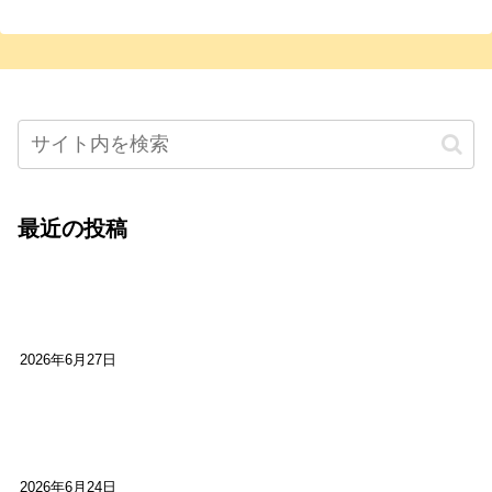
最近の投稿
心をこめて運営――花笑み寄席・巻の二レポー
ト：鈴芽堂・藤田麻里
2026年6月27日
【ご報告】第15回いかなごのくぎ煮文学賞に入賞
しました
2026年6月24日