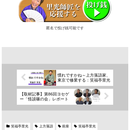
匿名で投げ銭可能です
慣れですかね～上方落語家、
東京で修業する：笑福亭里光
【取材記事】第86回ヨセゲ
ー「怪談噺の会」レポート
笑福亭里光
上方落語
前座
笑福亭里光