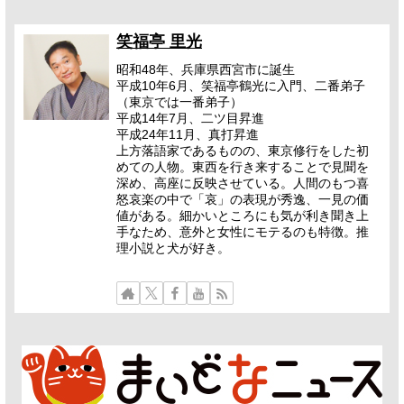
笑福亭 里光
昭和48年、兵庫県西宮市に誕生
平成10年6月、笑福亭鶴光に入門、二番弟子
（東京では一番弟子）
平成14年7月、二ツ目昇進
平成24年11月、真打昇進
上方落語家であるものの、東京修行をした初
めての人物。東西を行き来することで見聞を
深め、高座に反映させている。人間のもつ喜
怒哀楽の中で「哀」の表現が秀逸、一見の価
値がある。細かいところにも気が利き聞き上
手なため、意外と女性にモテるのも特徴。推
理小説と犬が好き。