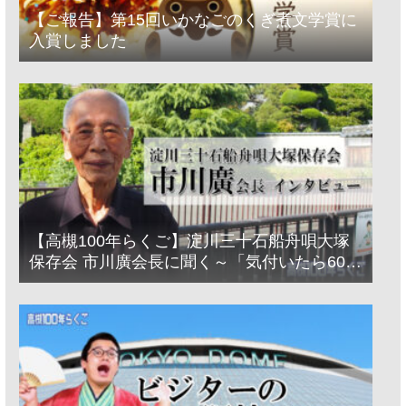
【ご報告】第15回いかなごのくぎ煮文学賞に
入賞しました
【高槻100年らくご】淀川三十石船舟唄大塚
保存会 市川廣会長に聞く～「気付いたら60年
経っとった」