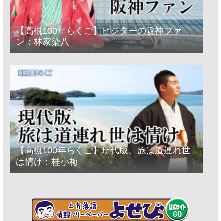
【高槻100年らくご】ビジターの阪神ファ
ン：林家染八
【高槻100年らくご】現代版、旅は道連れ世
は情け：桂小梅