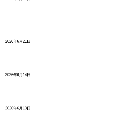
【高槻100年らくご】淀川三十石船舟唄大塚保存会
市川廣会長に聞く～「気付いたら60年経っとっ
た」
2026年6月21日
【高槻100年らくご】ビジターの阪神ファン：林家
染八
2026年6月14日
【高槻100年らくご】現代版、旅は道連れ世は情
け：桂小梅
2026年6月13日