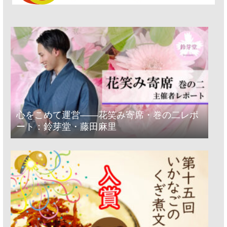
心をこめて運営――花笑み寄席・巻の二レポ
ート：鈴芽堂・藤田麻里