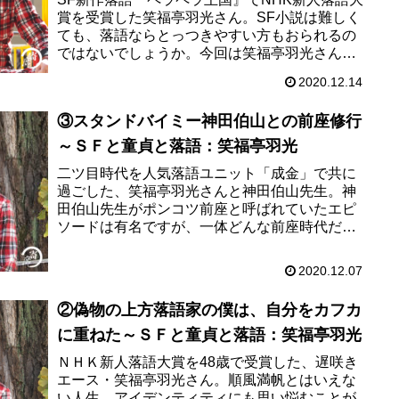
賞を受賞した笑福亭羽光さん。SF小説は難しく
ても、落語ならとっつきやすい方もおられるの
ではないでしょうか。今回は笑福亭羽光さんに
SF新作落語がどのような着想で誕生するかにつ
2020.12.14
いて、つづっていただき...
③スタンドバイミー神田伯山との前座修行
～ＳＦと童貞と落語：笑福亭羽光
二ツ目時代を人気落語ユニット「成金」で共に
過ごした、笑福亭羽光さんと神田伯山先生。神
田伯山先生がポンコツ前座と呼ばれていたエピ
ソードは有名ですが、一体どんな前座時代だっ
たのでしょうか？10年の時を経たお二人には変
化したことはもちろん、変わら...
2020.12.07
②偽物の上方落語家の僕は、自分をカフカ
に重ねた～ＳＦと童貞と落語：笑福亭羽光
ＮＨＫ新人落語大賞を48歳で受賞した、遅咲き
エース・笑福亭羽光さん。順風満帆とはいえな
い人生、アイデンティティにも思い悩むことが