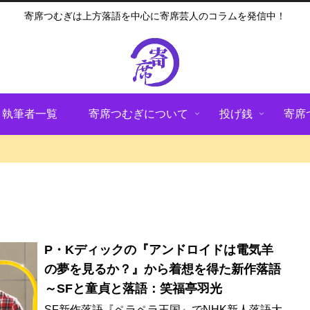
寄席つむぎは上方落語を中心に寄席芸人のコラムを発信中！
執筆者一覧
寄席つむぎについて
投げ銭
寄席
P・Kディックの『アンドロイドは電気羊
の夢を見るか？』から着想を得た新作落語
～SFと童貞と落語：笑福亭羽光
SF新作落語『ペラペラ王国』でNHK新人落語大