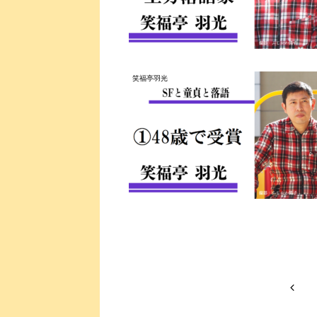
笑福亭羽光
前