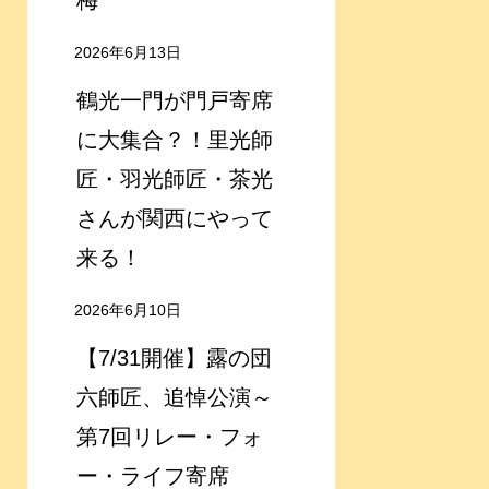
梅
2026年6月13日
鶴光一門が門戸寄席
に大集合？！里光師
匠・羽光師匠・茶光
さんが関西にやって
来る！
2026年6月10日
【7/31開催】露の団
六師匠、追悼公演～
第7回リレー・フォ
ー・ライフ寄席