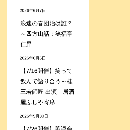
2026年6月7日
浪速の春団治は誰？
～四方山話：笑福亭
仁昇
2026年6月6日
【7/16開催】笑って
飲んで語り合う～桂
三若師匠 出演－居酒
屋ふじや寄席
2026年5月30日
【7/26開催】落語会