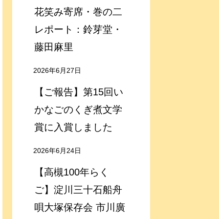
花笑み寄席・巻の二
レポート：鈴芽堂・
藤田麻里
2026年6月27日
【ご報告】第15回い
かなごのくぎ煮文学
賞に入賞しました
2026年6月24日
【高槻100年らく
ご】淀川三十石船舟
唄大塚保存会 市川廣