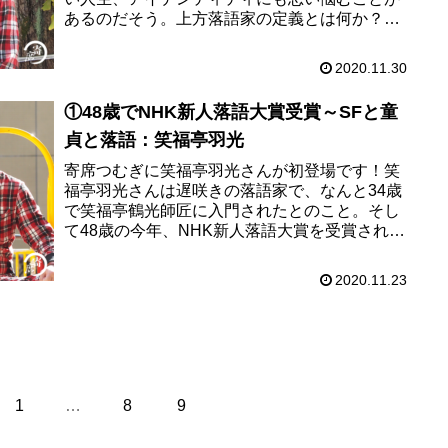
あるのだそう。上方落語家の定義とは何か？あ
なたも一緒に考えていただけないでしょうか。
笑福亭羽光さんの独白、第2回...
2020.11.30
①48歳でNHK新人落語大賞受賞～SFと童
貞と落語：笑福亭羽光
寄席つむぎに笑福亭羽光さんが初登場です！笑
福亭羽光さんは遅咲きの落語家で、なんと34歳
で笑福亭鶴光師匠に入門されたとのこと。そし
て48歳の今年、NHK新人落語大賞を受賞されま
した。紆余曲折を経て現在がある笑福亭羽光さ
ん、この「紆余曲折」を寄...
2020.11.23
1
…
8
9