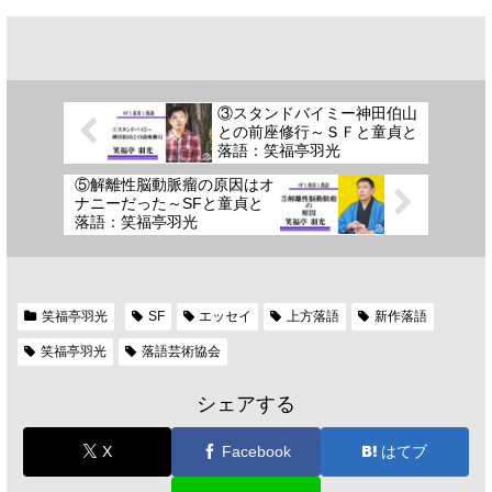
③スタンドバイミー神田伯山
との前座修行～ＳＦと童貞と
落語：笑福亭羽光
⑤解離性脳動脈瘤の原因はオ
ナニーだった～SFと童貞と
落語：笑福亭羽光
笑福亭羽光
SF
エッセイ
上方落語
新作落語
笑福亭羽光
落語芸術協会
シェアする
X
Facebook
はてブ