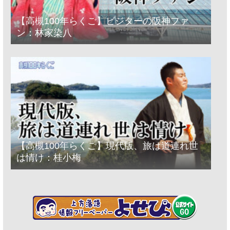
【高槻100年らくご】ビジターの阪神ファ
ン：林家染八
【高槻100年らくご】現代版、旅は道連れ世
は情け：桂小梅