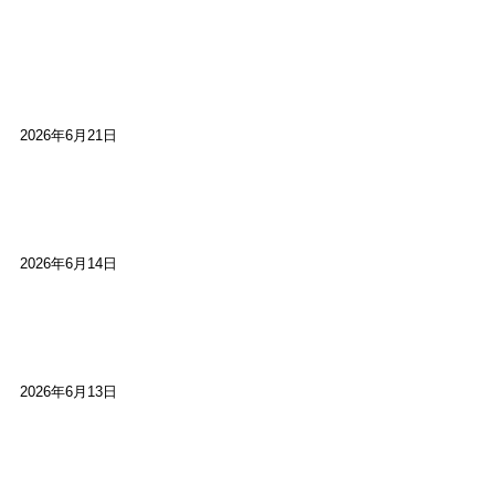
【高槻100年らくご】淀川三十石船舟唄大塚保存会
市川廣会長に聞く～「気付いたら60年経っとっ
た」
2026年6月21日
【高槻100年らくご】ビジターの阪神ファン：林家
染八
2026年6月14日
【高槻100年らくご】現代版、旅は道連れ世は情
け：桂小梅
2026年6月13日