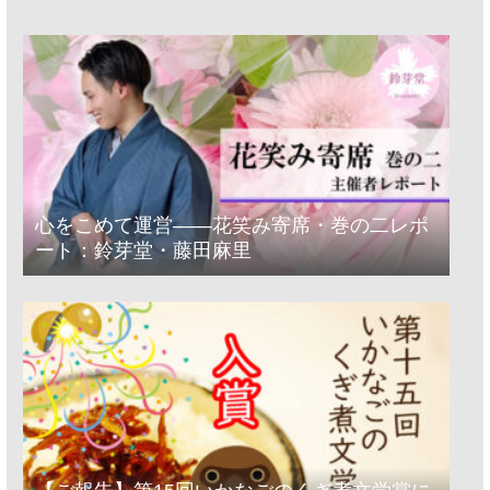
心をこめて運営――花笑み寄席・巻の二レポ
ート：鈴芽堂・藤田麻里