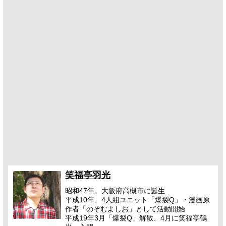
笑福亭羽光
昭和47年、大阪府高槻市に誕生
平成10年、4人組ユニット「爆裂Q」・漫画原
作者「のぞむよしお」として活動開始
平成19年3月「爆裂Q」解散、4月に笑福亭鶴