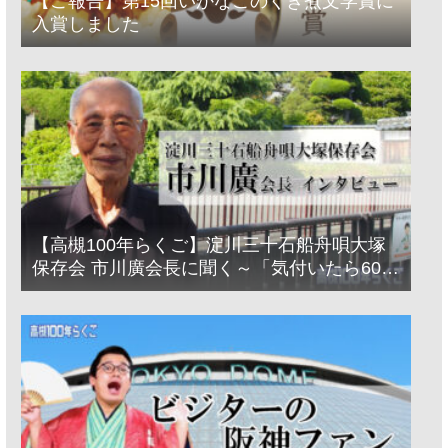
【ご報告】第15回いかなごのくぎ煮文学賞に
入賞しました
【高槻100年らくご】淀川三十石船舟唄大塚
保存会 市川廣会長に聞く～「気付いたら60年
経っとった」