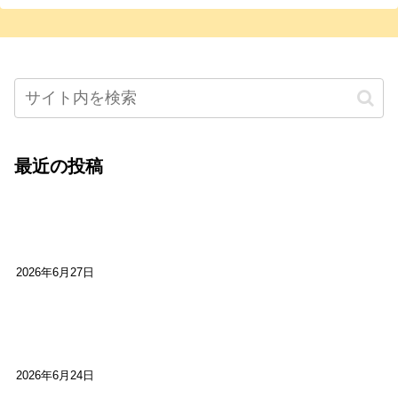
最近の投稿
心をこめて運営――花笑み寄席・巻の二レポー
ト：鈴芽堂・藤田麻里
2026年6月27日
【ご報告】第15回いかなごのくぎ煮文学賞に入賞
しました
2026年6月24日