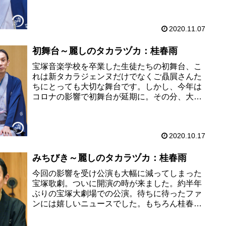
芸名で、メイクをほどこしドレス...
2020.11.07
初舞台～麗しのタカラヅカ：桂春雨
宝塚音楽学校を卒業した生徒たちの初舞台、こ
れは新タカラジェンヌだけでなくご贔屓さんた
ちにとっても大切な舞台です。しかし、今年は
コロナの影響で初舞台が延期に。その分、大い
に盛り上がったとのこと。桂春雨師匠にその時
の様子をつづっていただきました...
2020.10.17
みちびき～麗しのタカラヅカ：桂春雨
今回の影響を受け公演も大幅に減ってしまった
宝塚歌劇。ついに開演の時が来ました。約半年
ぶりの宝塚大劇場での公演。待ちに待ったファ
ンには嬉しいニュースでした。もちろん桂春雨
師匠もそのファンの一人。今回はそんな宝塚大
劇場をご案内くださいました。読...