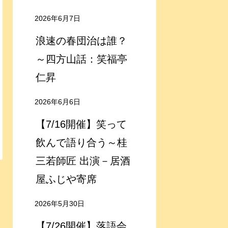
2026年6月7日
浪速の春団治は誰？
～四方山話：笑福亭
仁昇
2026年6月6日
【7/16開催】笑って
飲んで語り合う～桂
三若師匠 出演－居酒
屋ふじや寄席
2026年5月30日
【7/26開催】落語会