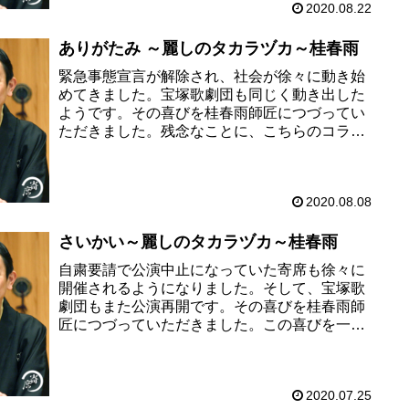
2020.08.22
ありがたみ ～麗しのタカラヅカ～桂春雨
緊急事態宣言が解除され、社会が徐々に動き始
めてきました。宝塚歌劇団も同じく動き出した
ようです。その喜びを桂春雨師匠につづってい
ただきました。残念なことに、こちらのコラム
をご執筆いただいた2020年7月下旬と現在では
状況が変わってきてしまいま...
2020.08.08
さいかい～麗しのタカラヅカ～桂春雨
自粛要請で公演中止になっていた寄席も徐々に
開催されるようになりました。そして、宝塚歌
劇団もまた公演再開です。その喜びを桂春雨師
匠につづっていただきました。この喜びを一緒
に味わいましょう。ファンしか知らない符丁も
こっそり教えていただいています...
2020.07.25