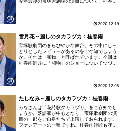
今年最後の宝塚大劇場の演目について、桂春雨
師匠に語っていただきました。すでにご覧にな
った方は感動がよみがえり、まだ...
2020.12.19
雪月花～麗しのタカラヅカ：桂春雨
宝塚歌劇団のきらびやかな舞台。その中にしっ
とりとしたレビューがあるのをご存知でしょう
か。それは「和物」と呼ばれています。今回は
桂春雨師匠に「和物」のショーについてつづっ
ていただきました。見どころや宝塚歌劇団のこ
だわりについても解説していただ...
2020.12.05
たしなみ～麗しのタカラヅカ：桂春雨
みなさんは「花詩歌タカラヅカ」をご存知でし
ょうか。落語家が中心となり、宝塚歌劇団の演
目の一部をご自身たちで上演しておられます。
ファンアートの一種ですね。桂春雨師匠も花詩
歌タカラヅカの一員。「小石川みや美」という