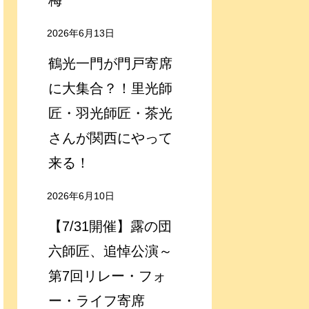
梅
2026年6月13日
鶴光一門が門戸寄席
に大集合？！里光師
匠・羽光師匠・茶光
さんが関西にやって
来る！
2026年6月10日
【7/31開催】露の団
六師匠、追悼公演～
第7回リレー・フォ
ー・ライフ寄席