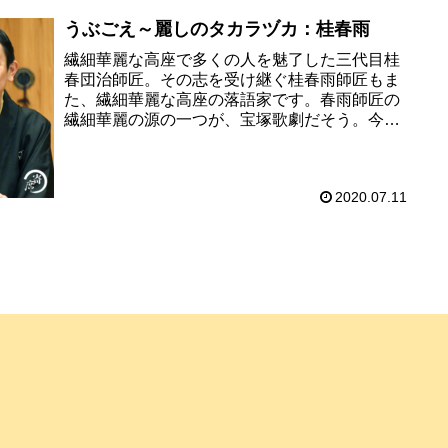
うぶごえ～麗しのタカラヅカ：桂春雨
繊細華麗な高座で多くの人を魅了した三代目桂
春団治師匠。その志を受け継ぐ桂春雨師匠もま
た、繊細華麗な高座の落語家です。春雨師匠の
繊細華麗の源の一つが、宝塚歌劇だそう。今回
は春雨師匠に宝塚歌劇団の誕生について解説し
ていただきました。まさかそんな...
2020.07.11