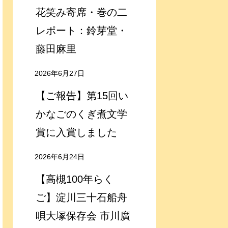
花笑み寄席・巻の二
レポート：鈴芽堂・
藤田麻里
2026年6月27日
【ご報告】第15回い
かなごのくぎ煮文学
賞に入賞しました
2026年6月24日
【高槻100年らく
ご】淀川三十石船舟
唄大塚保存会 市川廣