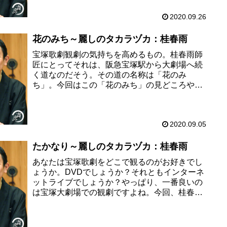
2020.09.26
花のみち～麗しのタカラヅカ：桂春雨
宝塚歌劇観劇の気持ちを高めるもの。桂春雨師
匠にとってそれは、阪急宝塚駅から大劇場へ続
く道なのだそう。その道の名称は「花のみ
ち」。今回はこの「花のみち」の見どころや、
宝塚大劇場周辺での楽しみについて桂春雨師匠
に教えていただきます。宝塚ファンで...
2020.09.05
たかなり～麗しのタカラヅカ：桂春雨
あなたは宝塚歌劇をどこで観るのがお好きでし
ょうか。DVDでしょうか？それともインターネ
ットライブでしょうか？やっぱり、一番良いの
は宝塚大劇場での観劇ですよね。今回、桂春雨
師匠に宝塚歌劇団の劇場についてつづっていた
だきました。宝塚大劇場まで続...